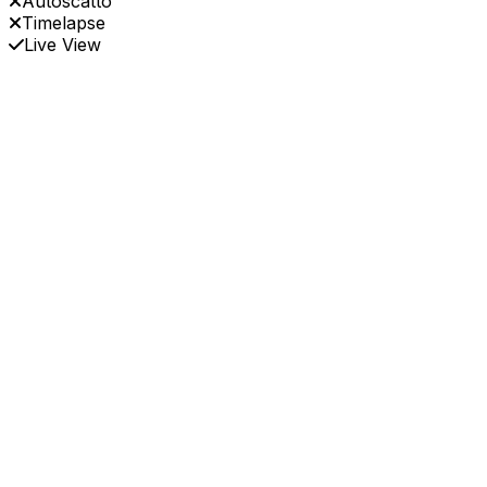
Autoscatto
Timelapse
Live View