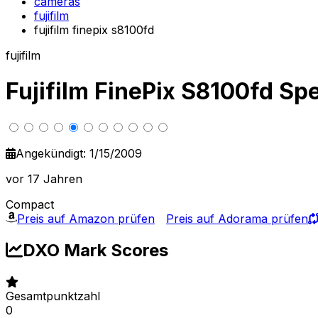
cameras
fujifilm
fujifilm finepix s8100fd
fujifilm
Fujifilm FinePix S8100fd S
Angekündigt: 1/15/2009
vor 17 Jahren
Compact
Preis auf Amazon prüfen
Preis auf Adorama prüfen
DXO Mark Scores
Gesamtpunktzahl
0