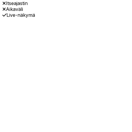
Itseajastin
Aikaväli
Live-näkymä