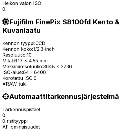
Heikon valon ISO
0
Fujifilm FinePix S8100fd Kento &
Kuvanlaatu
Kennon tyyppi:
CCD
Kennon koko:
1/2.3-inch
Resoluutio:
10
Mitat:
6.17 x 4.55 mm
Maksimiresoluutio:
3648 x 2736
ISO-alue:
64
-
6400
Korotettu ISO:
0
RAW-tuki
Automaattitarkennusjärjestelmä
Tarkennuspisteet
0
0 ristityyppi
AF-ominaisuudet