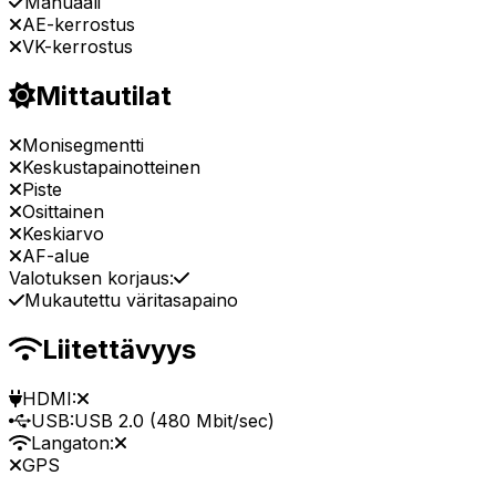
Manuaali
AE-kerrostus
VK-kerrostus
Mittautilat
Monisegmentti
Keskustapainotteinen
Piste
Osittainen
Keskiarvo
AF-alue
Valotuksen korjaus:
Mukautettu väritasapaino
Liitettävyys
HDMI:
USB:
USB 2.0 (480 Mbit/sec)
Langaton:
GPS