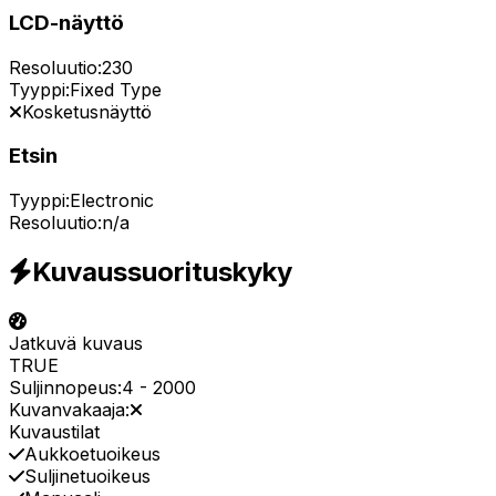
LCD-näyttö
Resoluutio:
230
Tyyppi:
Fixed Type
Kosketusnäyttö
Etsin
Tyyppi:
Electronic
Resoluutio:
n/a
Kuvaussuorituskyky
Jatkuvä kuvaus
TRUE
Suljinnopeus:
4
-
2000
Kuvanvakaaja:
Kuvaustilat
Aukkoetuoikeus
Suljinetuoikeus