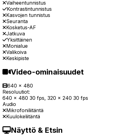
Vaiheentunnistus
Kontrastintunnistus
Kasvojen tunnistus
Seuranta
Kosketus-AF
Jatkuva
Yksittäinen
Monialue
Valikoiva
Keskipiste
Video-ominaisuudet
640 x 480
Resoluutiot:
640 x 480 30 fps, 320 x 240 30 fps
Audio
Mikrofoniliitäntä
Kuulokeliitäntä
Näyttö & Etsin