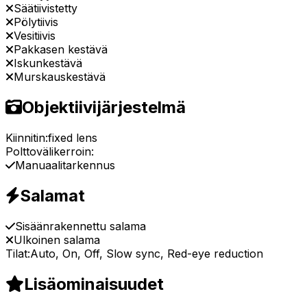
Säätiivistetty
Pölytiivis
Vesitiivis
Pakkasen kestävä
Iskunkestävä
Murskauskestävä
Objektiivijärjestelmä
Kiinnitin:
fixed lens
Polttovälikerroin:
Manuaalitarkennus
Salamat
Sisäänrakennettu salama
Ulkoinen salama
Tilat:
Auto, On, Off, Slow sync, Red-eye reduction
Lisäominaisuudet