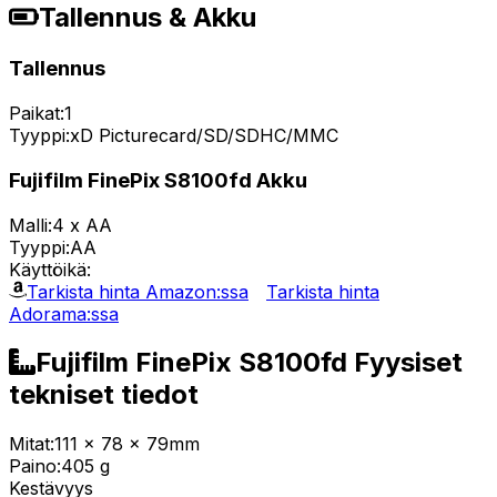
Tallennus & Akku
Tallennus
Paikat:
1
Tyyppi:
xD Picturecard/SD/SDHC/MMC
Fujifilm FinePix S8100fd Akku
Malli:
4 x AA
Tyyppi:
AA
Käyttöikä:
Tarkista hinta Amazon:ssa
Tarkista hinta
Adorama:ssa
Fujifilm FinePix S8100fd Fyysiset
tekniset tiedot
Mitat:
111 x 78 x 79mm
Paino:
405 g
Kestävyys