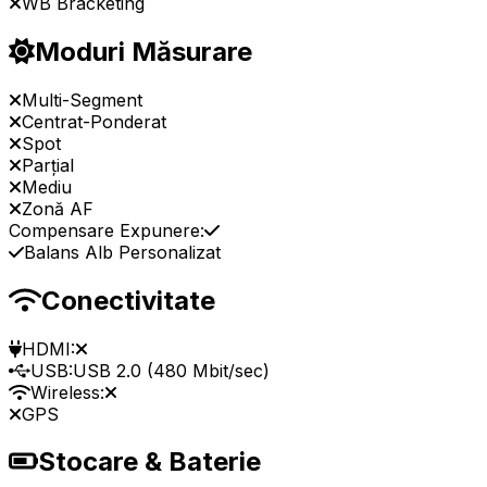
WB Bracketing
Moduri Măsurare
Multi-Segment
Centrat-Ponderat
Spot
Parțial
Mediu
Zonă AF
Compensare Expunere:
Balans Alb Personalizat
Conectivitate
HDMI:
USB:
USB 2.0 (480 Mbit/sec)
Wireless:
GPS
Stocare & Baterie