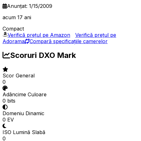
Anunțat: 1/15/2009
acum 17 ani
Compact
Verifică prețul pe Amazon
Verifică prețul pe
Adorama
Compară specificațiile camerelor
Scoruri DXO Mark
Scor General
0
Adâncime Culoare
0 bits
Domeniu Dinamic
0 EV
ISO Lumină Slabă
0