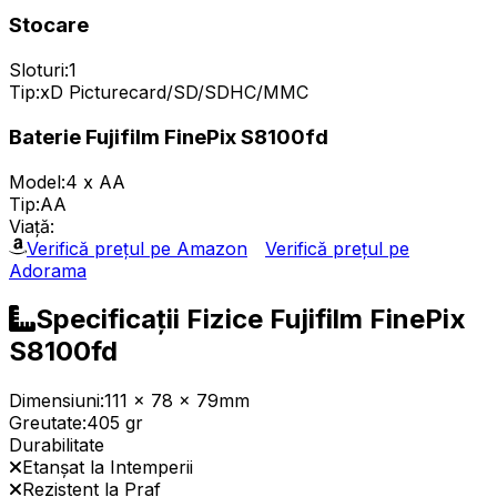
Stocare
Sloturi:
1
Tip:
xD Picturecard/SD/SDHC/MMC
Baterie Fujifilm FinePix S8100fd
Model:
4 x AA
Tip:
AA
Viață:
Verifică prețul pe Amazon
Verifică prețul pe
Adorama
Specificații Fizice Fujifilm FinePix
S8100fd
Dimensiuni:
111 x 78 x 79mm
Greutate:
405 gr
Durabilitate
Etanșat la Intemperii
Rezistent la Praf