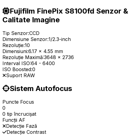
Fujifilm FinePix S8100fd Senzor &
Calitate Imagine
Tip Senzor:
CCD
Dimensiune Senzor:
1/2.3-inch
Rezoluție:
10
Dimensiuni:
6.17 x 4.55 mm
Rezoluție Maximă:
3648 x 2736
Interval ISO:
64
-
6400
ISO Boosted:
0
Suport RAW
Sistem Autofocus
Puncte Focus
0
0 tip încrucișat
Funcții AF
Detecție Fază
Detecție Contrast