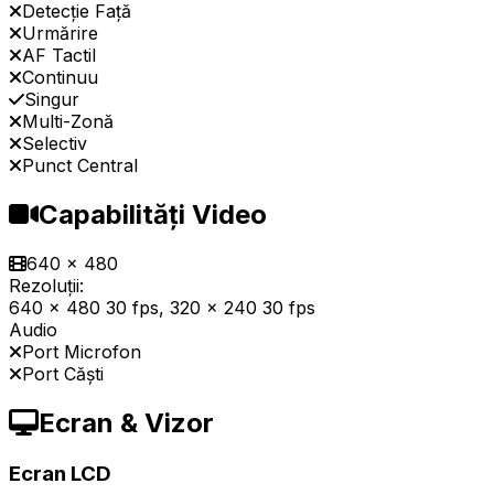
Detecție Față
Urmărire
AF Tactil
Continuu
Singur
Multi-Zonă
Selectiv
Punct Central
Capabilități Video
640 x 480
Rezoluții:
640 x 480 30 fps, 320 x 240 30 fps
Audio
Port Microfon
Port Căști
Ecran & Vizor
Ecran LCD