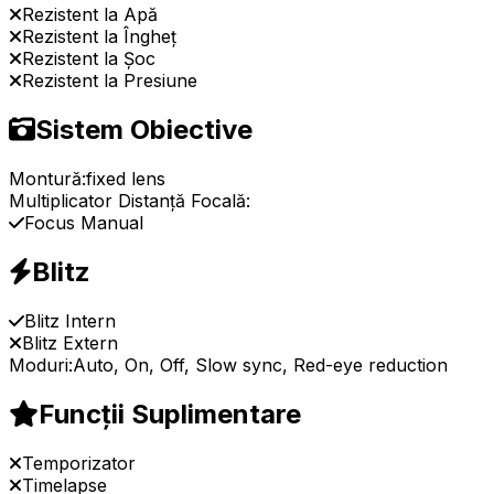
Rezistent la Apă
Rezistent la Îngheț
Rezistent la Șoc
Rezistent la Presiune
Sistem Obiective
Montură:
fixed lens
Multiplicator Distanță Focală:
Focus Manual
Blitz
Blitz Intern
Blitz Extern
Moduri:
Auto, On, Off, Slow sync, Red-eye reduction
Funcții Suplimentare
Temporizator
Timelapse