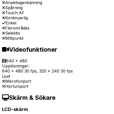
Ansiktsigenkänning
Spårning
Touch AF
Kontinuerlig
Enkel
Flerområdes
Selektiv
Mittpunkt
Videofunktioner
640 x 480
Upplösningar:
640 x 480 30 fps, 320 x 240 30 fps
Ljud
Mikrofonport
Hörlursport
Skärm & Sökare
LCD-skärm