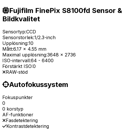
Fujifilm FinePix S8100fd Sensor &
Bildkvalitet
Sensortyp:
CCD
Sensorstorlek:
1/2.3-inch
Upplösning:
10
Mått:
6.17 x 4.55 mm
Maximal upplösning:
3648 x 2736
ISO-intervall:
64
-
6400
Förstärkt ISO:
0
RAW-stöd
Autofokussystem
Fokuspunkter
0
0 korstyp
AF-funktioner
Fasdetektering
Kontrastdetektering