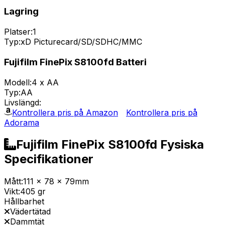
Lagring
Platser:
1
Typ:
xD Picturecard/SD/SDHC/MMC
Fujifilm FinePix S8100fd Batteri
Modell:
4 x AA
Typ:
AA
Livslängd:
Kontrollera pris på Amazon
Kontrollera pris på
Adorama
Fujifilm FinePix S8100fd Fysiska
Specifikationer
Mått:
111 x 78 x 79mm
Vikt:
405 gr
Hållbarhet
Vädertätad
Dammtät