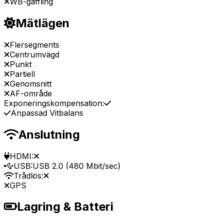
WB-gaffling
Mätlägen
Flersegments
Centrumvägd
Punkt
Partiell
Genomsnitt
AF-område
Exponeringskompensation:
Anpassad Vitbalans
Anslutning
HDMI:
USB:
USB 2.0 (480 Mbit/sec)
Trådlös:
GPS
Lagring & Batteri