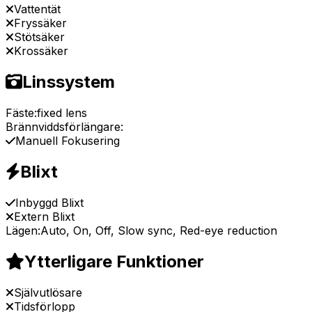
Vattentät
Fryssäker
Stötsäker
Krossäker
Linssystem
Fäste:
fixed lens
Brännviddsförlängare:
Manuell Fokusering
Blixt
Inbyggd Blixt
Extern Blixt
Lägen:
Auto, On, Off, Slow sync, Red-eye reduction
Ytterligare Funktioner
Självutlösare
Tidsförlopp