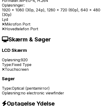
Formater:
MPEG-4, H.264
Opløsninger:
1920 x 1080 (30p, 24p), 1280 x 720 (60p), 640 x 480
(30p)
Lyd
Mikrofon Port
Hovedtelefon Port
Skærm & Søger
LCD Skærm
Opløsning:
920
Type:
Fixed Type
Touchscreen
Søger
Type:
Optical (pentamirror)
Opløsning:
no electronic viewfinder
Optagelse Ydelse