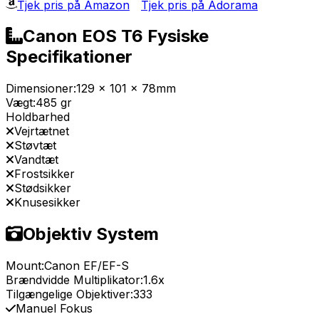
Tjek pris på Amazon
Tjek pris på Adorama
Canon EOS T6 Fysiske
Specifikationer
Dimensioner:
129 x 101 x 78mm
Vægt:
485 gr
Holdbarhed
Vejrtætnet
Støvtæt
Vandtæt
Frostsikker
Stødsikker
Knusesikker
Objektiv System
Mount:
Canon EF/EF-S
Brændvidde Multiplikator:
1.6x
Tilgængelige Objektiver:
333
Manuel Fokus