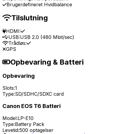
Brugerdefineret Hvidbalance
Tilslutning
HDMI:
USB:
USB 2.0 (480 Mbit/sec)
Trådløs:
GPS
Opbevaring & Batteri
Opbevaring
Slots:
1
Type:
SD/SDHC/SDXC card
Canon EOS T6 Batteri
Model:
LP-E10
Type:
Battery Pack
Levetid:
500 optagelser