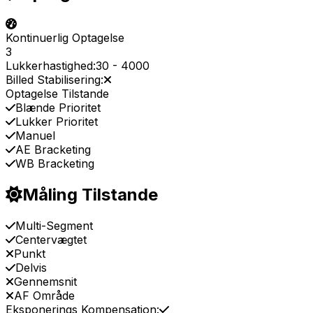
Kontinuerlig Optagelse
3
Lukkerhastighed:
30
-
4000
Billed Stabilisering:
Optagelse Tilstande
Blænde Prioritet
Lukker Prioritet
Manuel
AE Bracketing
WB Bracketing
Måling Tilstande
Multi-Segment
Centervægtet
Punkt
Delvis
Gennemsnit
AF Område
Eksponerings Kompensation: