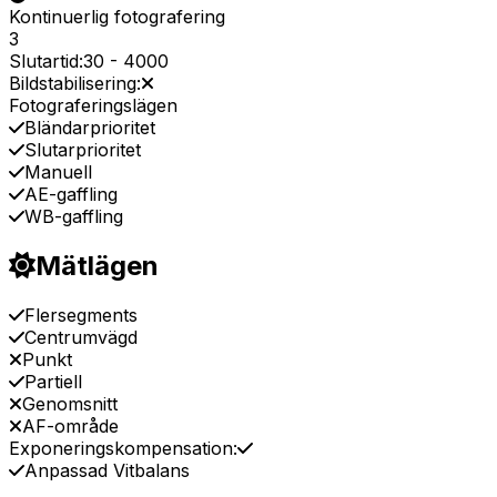
Kontinuerlig fotografering
3
Slutartid:
30
-
4000
Bildstabilisering:
Fotograferingslägen
Bländarprioritet
Slutarprioritet
Manuell
AE-gaffling
WB-gaffling
Mätlägen
Flersegments
Centrumvägd
Punkt
Partiell
Genomsnitt
AF-område
Exponeringskompensation:
Anpassad Vitbalans