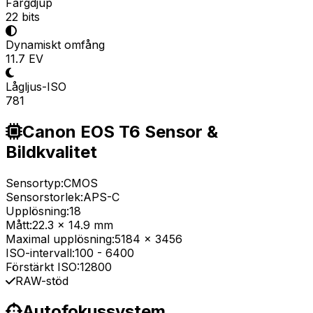
Färgdjup
22 bits
Dynamiskt omfång
11.7 EV
Lågljus-ISO
781
Canon EOS T6 Sensor &
Bildkvalitet
Sensortyp:
CMOS
Sensorstorlek:
APS-C
Upplösning:
18
Mått:
22.3 x 14.9 mm
Maximal upplösning:
5184 x 3456
ISO-intervall:
100
-
6400
Förstärkt ISO:
12800
RAW-stöd
Autofokussystem