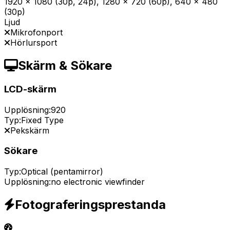
1920 x 1080 (30p, 24p), 1280 x 720 (60p), 640 x 480
(30p)
Ljud
Mikrofonport
Hörlursport
Skärm & Sökare
LCD-skärm
Upplösning:
920
Typ:
Fixed Type
Pekskärm
Sökare
Typ:
Optical (pentamirror)
Upplösning:
no electronic viewfinder
Fotograferingsprestanda