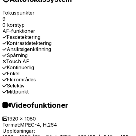
Fokuspunkter
9
0 korstyp
AF-funktioner
Fasdetektering
Kontrastdetektering
Ansiktsigenkänning
Spårning
Touch AF
Kontinuerlig
Enkel
Flerområdes
Selektiv
Mittpunkt
Videofunktioner
1920 x 1080
Format:
MPEG-4, H.264
Upplösningar: