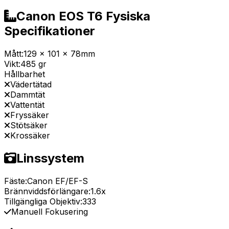
Canon EOS T6 Fysiska
Specifikationer
Mått:
129 x 101 x 78mm
Vikt:
485 gr
Hållbarhet
Vädertätad
Dammtät
Vattentät
Fryssäker
Stötsäker
Krossäker
Linssystem
Fäste:
Canon EF/EF-S
Brännviddsförlängare:
1.6x
Tillgängliga Objektiv:
333
Manuell Fokusering