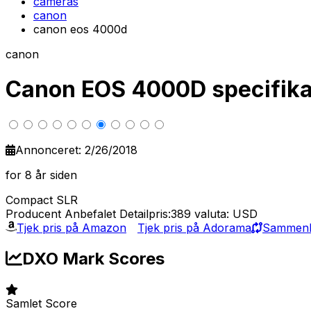
cameras
canon
canon eos 4000d
canon
Canon EOS 4000D specifik
Annonceret: 2/26/2018
for 8 år siden
Compact SLR
Producent Anbefalet Detailpris:389
valuta: USD
Tjek pris på Amazon
Tjek pris på Adorama
Sammenli
DXO Mark Scores
Samlet Score