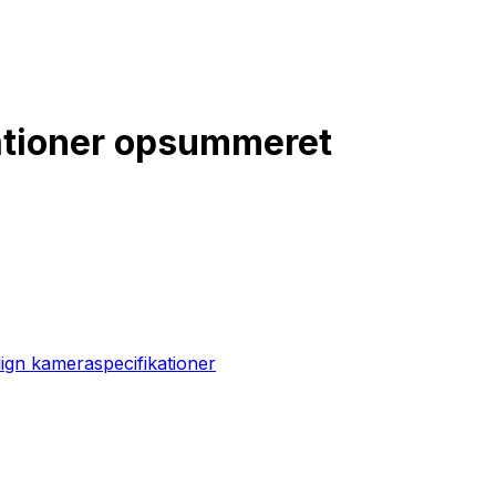
ationer opsummeret
gn kameraspecifikationer