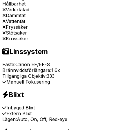
Hållbarhet
Vädertätad
Dammtät
Vattentät
Fryssäker
Stötsäker
Krossäker
Linssystem
Fäste:
Canon EF/EF-S
Brännviddsförlängare:
1.6x
Tillgängliga Objektiv:
333
Manuell Fokusering
Blixt
Inbyggd Blixt
Extern Blixt
Lägen:
Auto, On, Off, Red-eye