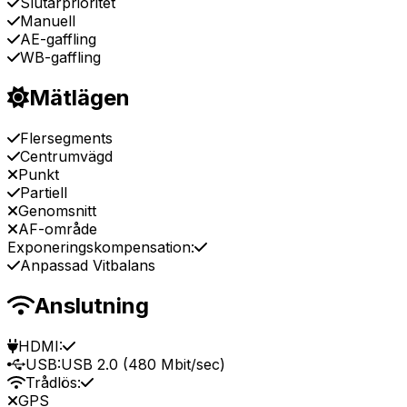
Slutarprioritet
Manuell
AE-gaffling
WB-gaffling
Mätlägen
Flersegments
Centrumvägd
Punkt
Partiell
Genomsnitt
AF-område
Exponeringskompensation:
Anpassad Vitbalans
Anslutning
HDMI:
USB:
USB 2.0 (480 Mbit/sec)
Trådlös:
GPS