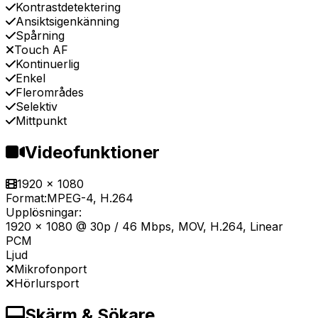
Kontrastdetektering
Ansiktsigenkänning
Spårning
Touch AF
Kontinuerlig
Enkel
Flerområdes
Selektiv
Mittpunkt
Videofunktioner
1920 x 1080
Format:
MPEG-4, H.264
Upplösningar:
1920 x 1080 @ 30p / 46 Mbps, MOV, H.264, Linear
PCM
Ljud
Mikrofonport
Hörlursport
Skärm & Sökare