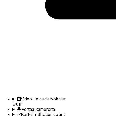
Video- ja audietyökalut
Uusi
Vertaa kameroita
Korkein Shutter count