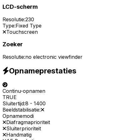
LCD-scherm
Resolutie:
230
Type:
Fixed Type
Touchscreen
Zoeker
Resolutie:
no electronic viewfinder
Opnameprestaties
Continu-opnamen
TRUE
Sluitertijd:
8
-
1400
Beeldstabilisatie:
Opnamemodi
Diafragmaprioriteit
Sluiterprioriteit
Handmatig