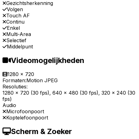
Gezichtsherkenning
Volgen
Touch AF
Continu
Enkel
Multi-Area
Selectief
Middelpunt
Videomogelijkheden
1280 x 720
Formaten:
Motion JPEG
Resoluties:
1280 x 720 (30 fps), 640 x 480 (30 fps), 320 x 240 (30
fps)
Audio
Microfoonpoort
Koptelefoonpoort
Scherm & Zoeker