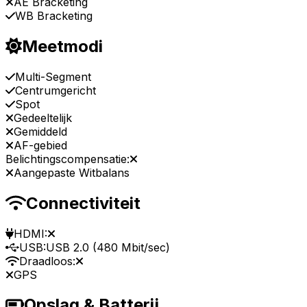
AE Bracketing
WB Bracketing
Meetmodi
Multi-Segment
Centrumgericht
Spot
Gedeeltelijk
Gemiddeld
AF-gebied
Belichtingscompensatie:
Aangepaste Witbalans
Connectiviteit
HDMI:
USB:
USB 2.0 (480 Mbit/sec)
Draadloos:
GPS
Opslag & Batterij