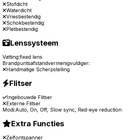
Stofdicht
Waterdicht
Vriesbestendig
Schokbestendig
Pletbestendig
Lenssysteem
Vatting:
fixed lens
Brandpuntsafstandvermenigvuldiger:
Handmatige Scherpstelling
Flitser
Ingebouwde Flitser
Externe Flitser
Modi:
Auto, On, Off, Slow sync, Red-eye reduction
Extra Functies
Zelfontspanner