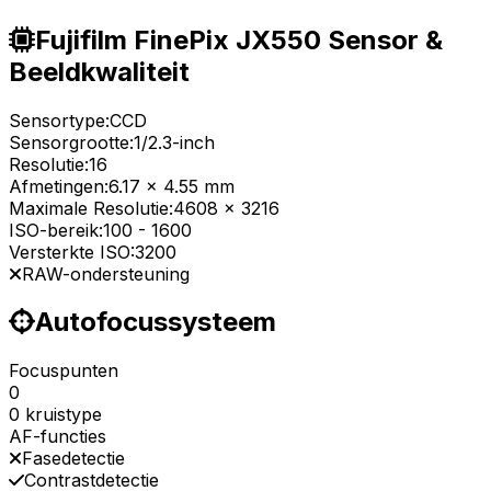
Fujifilm FinePix JX550 Sensor &
Beeldkwaliteit
Sensortype:
CCD
Sensorgrootte:
1/2.3-inch
Resolutie:
16
Afmetingen:
6.17 x 4.55 mm
Maximale Resolutie:
4608 x 3216
ISO-bereik:
100
-
1600
Versterkte ISO:
3200
RAW-ondersteuning
Autofocussysteem
Focuspunten
0
0 kruistype
AF-functies
Fasedetectie
Contrastdetectie