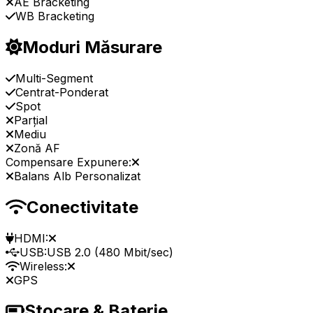
AE Bracketing
WB Bracketing
Moduri Măsurare
Multi-Segment
Centrat-Ponderat
Spot
Parțial
Mediu
Zonă AF
Compensare Expunere:
Balans Alb Personalizat
Conectivitate
HDMI:
USB:
USB 2.0 (480 Mbit/sec)
Wireless:
GPS
Stocare & Baterie