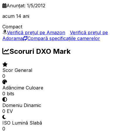
Anunțat: 1/5/2012
acum 14 ani
Compact
Verifică prețul pe Amazon
Verifică prețul pe
Adorama
Compară specificațiile camerelor
Scoruri DXO Mark
Scor General
0
Adâncime Culoare
0 bits
Domeniu Dinamic
0 EV
ISO Lumină Slabă
0