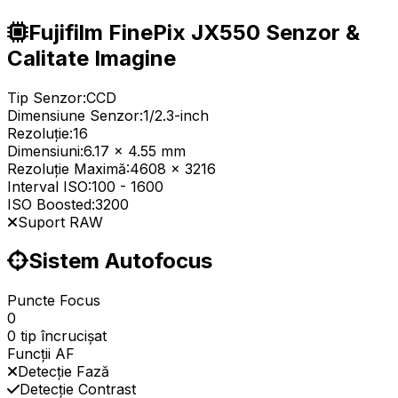
Fujifilm FinePix JX550 Senzor &
Calitate Imagine
Tip Senzor:
CCD
Dimensiune Senzor:
1/2.3-inch
Rezoluție:
16
Dimensiuni:
6.17 x 4.55 mm
Rezoluție Maximă:
4608 x 3216
Interval ISO:
100
-
1600
ISO Boosted:
3200
Suport RAW
Sistem Autofocus
Puncte Focus
0
0 tip încrucișat
Funcții AF
Detecție Fază
Detecție Contrast