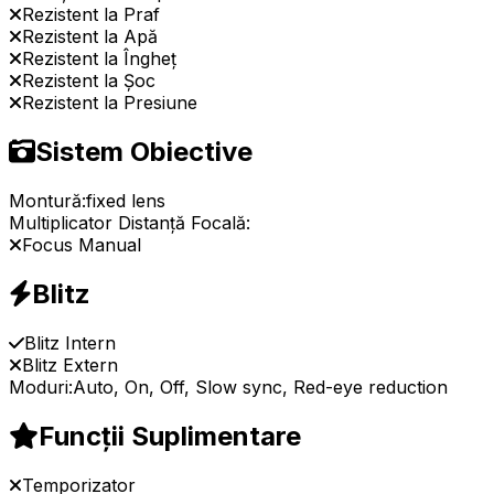
Rezistent la Praf
Rezistent la Apă
Rezistent la Îngheț
Rezistent la Șoc
Rezistent la Presiune
Sistem Obiective
Montură:
fixed lens
Multiplicator Distanță Focală:
Focus Manual
Blitz
Blitz Intern
Blitz Extern
Moduri:
Auto, On, Off, Slow sync, Red-eye reduction
Funcții Suplimentare
Temporizator