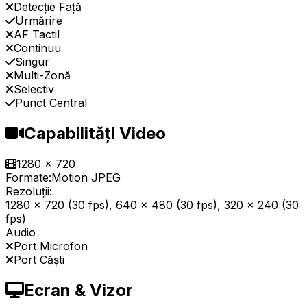
Detecție Față
Urmărire
AF Tactil
Continuu
Singur
Multi-Zonă
Selectiv
Punct Central
Capabilități Video
1280 x 720
Formate:
Motion JPEG
Rezoluții:
1280 x 720 (30 fps), 640 x 480 (30 fps), 320 x 240 (30
fps)
Audio
Port Microfon
Port Căști
Ecran & Vizor