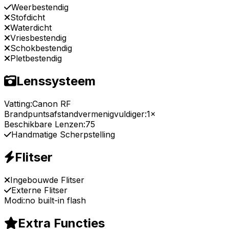
Weerbestendig
Stofdicht
Waterdicht
Vriesbestendig
Schokbestendig
Pletbestendig
Lenssysteem
Vatting:
Canon RF
Brandpuntsafstandvermenigvuldiger:
1×
Beschikbare Lenzen:
75
Handmatige Scherpstelling
Flitser
Ingebouwde Flitser
Externe Flitser
Modi:
no built-in flash
Extra Functies