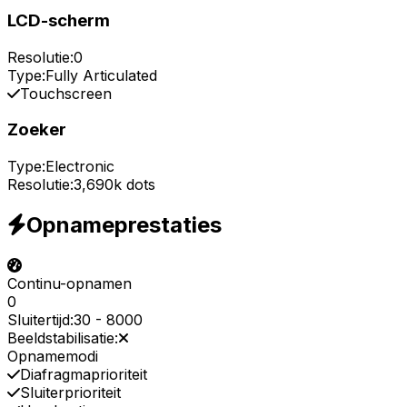
LCD-scherm
Resolutie:
0
Type:
Fully Articulated
Touchscreen
Zoeker
Type:
Electronic
Resolutie:
3,690k dots
Opnameprestaties
Continu-opnamen
0
Sluitertijd:
30
-
8000
Beeldstabilisatie:
Opnamemodi
Diafragmaprioriteit
Sluiterprioriteit