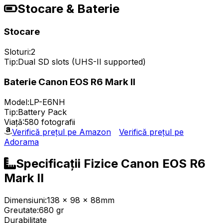
Stocare & Baterie
Stocare
Sloturi:
2
Tip:
Dual SD slots (UHS-II supported)
Baterie Canon EOS R6 Mark II
Model:
LP-E6NH
Tip:
Battery Pack
Viață:
580 fotografii
Verifică prețul pe Amazon
Verifică prețul pe
Adorama
Specificații Fizice Canon EOS R6
Mark II
Dimensiuni:
138 x 98 x 88mm
Greutate:
680 gr
Durabilitate