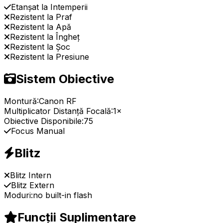
Etanșat la Intemperii
Rezistent la Praf
Rezistent la Apă
Rezistent la Îngheț
Rezistent la Șoc
Rezistent la Presiune
Sistem Obiective
Montură:
Canon RF
Multiplicator Distanță Focală:
1×
Obiective Disponibile:
75
Focus Manual
Blitz
Blitz Intern
Blitz Extern
Moduri:
no built-in flash
Funcții Suplimentare