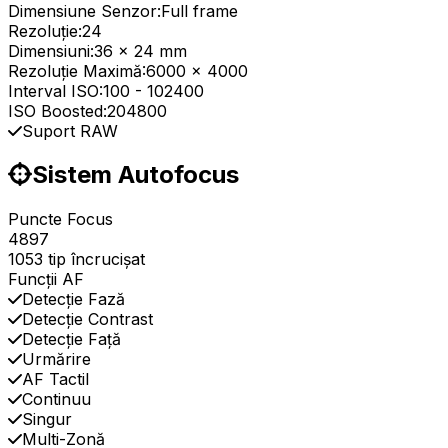
Dimensiune Senzor:
Full frame
Rezoluție:
24
Dimensiuni:
36 x 24 mm
Rezoluție Maximă:
6000 x 4000
Interval ISO:
100
-
102400
ISO Boosted:
204800
Suport RAW
Sistem Autofocus
Puncte Focus
4897
1053 tip încrucișat
Funcții AF
Detecție Fază
Detecție Contrast
Detecție Față
Urmărire
AF Tactil
Continuu
Singur
Multi-Zonă