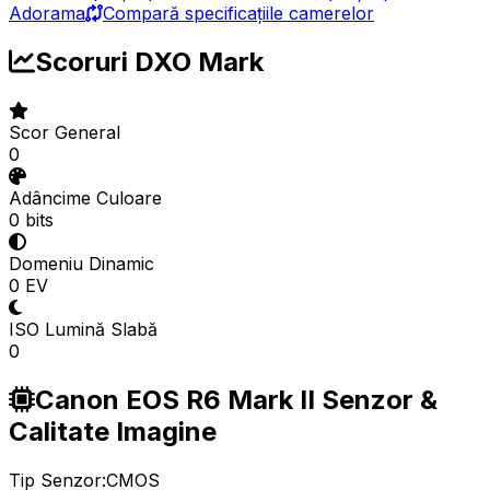
Adorama
Compară specificațiile camerelor
Scoruri DXO Mark
Scor General
0
Adâncime Culoare
0 bits
Domeniu Dinamic
0 EV
ISO Lumină Slabă
0
Canon EOS R6 Mark II Senzor &
Calitate Imagine
Tip Senzor:
CMOS