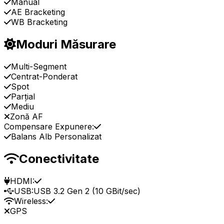
Manual
AE Bracketing
WB Bracketing
Moduri Măsurare
Multi-Segment
Centrat-Ponderat
Spot
Parțial
Mediu
Zonă AF
Compensare Expunere:
Balans Alb Personalizat
Conectivitate
HDMI:
USB:
USB 3.2 Gen 2 (10 GBit/sec)
Wireless:
GPS