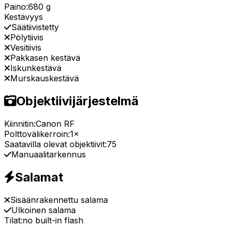
Paino:
680 g
Kestävyys
Säätiivistetty
Pölytiivis
Vesitiivis
Pakkasen kestävä
Iskunkestävä
Murskauskestävä
Objektiivijärjestelmä
Kiinnitin:
Canon RF
Polttovälikerroin:
1×
Saatavilla olevat objektiivit:
75
Manuaalitarkennus
Salamat
Sisäänrakennettu salama
Ulkoinen salama
Tilat:
no built-in flash