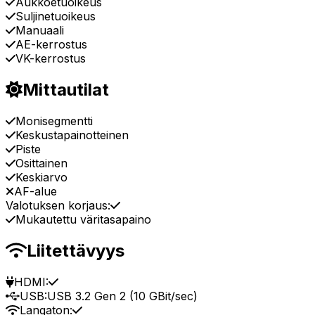
Aukkoetuoikeus
Suljinetuoikeus
Manuaali
AE-kerrostus
VK-kerrostus
Mittautilat
Monisegmentti
Keskustapainotteinen
Piste
Osittainen
Keskiarvo
AF-alue
Valotuksen korjaus:
Mukautettu väritasapaino
Liitettävyys
HDMI:
USB:
USB 3.2 Gen 2 (10 GBit/sec)
Langaton: