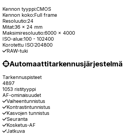
Kennon tyyppi:
CMOS
Kennon koko:
Full frame
Resoluutio:
24
Mitat:
36 x 24 mm
Maksimiresoluutio:
6000 x 4000
ISO-alue:
100
-
102400
Korotettu ISO:
204800
RAW-tuki
Automaattitarkennusjärjestelmä
Tarkennuspisteet
4897
1053 ristityyppi
AF-ominaisuudet
Vaiheentunnistus
Kontrastintunnistus
Kasvojen tunnistus
Seuranta
Kosketus-AF
Jatkuva