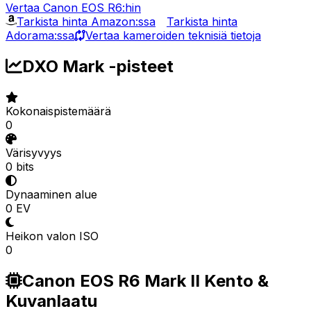
Vertaa Canon EOS R6:hin
Tarkista hinta Amazon:ssa
Tarkista hinta
Adorama:ssa
Vertaa kameroiden teknisiä tietoja
DXO Mark -pisteet
Kokonaispistemäärä
0
Värisyvyys
0 bits
Dynaaminen alue
0 EV
Heikon valon ISO
0
Canon EOS R6 Mark II Kento &
Kuvanlaatu