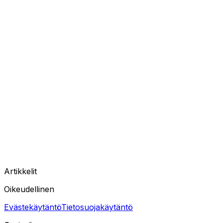
Artikkelit
Oikeudellinen
Evästekäytäntö
Tietosuojakäytäntö