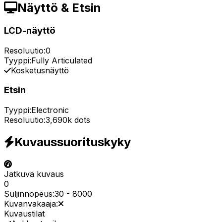
Näyttö & Etsin
LCD-näyttö
Resoluutio:
0
Tyyppi:
Fully Articulated
Kosketusnäyttö
Etsin
Tyyppi:
Electronic
Resoluutio:
3,690k dots
Kuvaussuorituskyky
Jatkuvä kuvaus
0
Suljinnopeus:
30
-
8000
Kuvanvakaaja:
Kuvaustilat