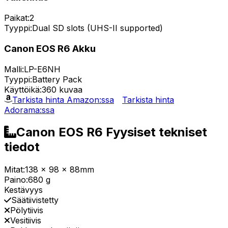
Paikat:
2
Tyyppi:
Dual SD slots (UHS-II supported)
Canon EOS R6 Akku
Malli:
LP-E6NH
Tyyppi:
Battery Pack
Käyttöikä:
360 kuvaa
Tarkista hinta Amazon:ssa
Tarkista hinta
Adorama:ssa
Canon EOS R6 Fyysiset tekniset
tiedot
Mitat:
138 x 98 x 88mm
Paino:
680 g
Kestävyys
Säätiivistetty
Pölytiivis
Vesitiivis