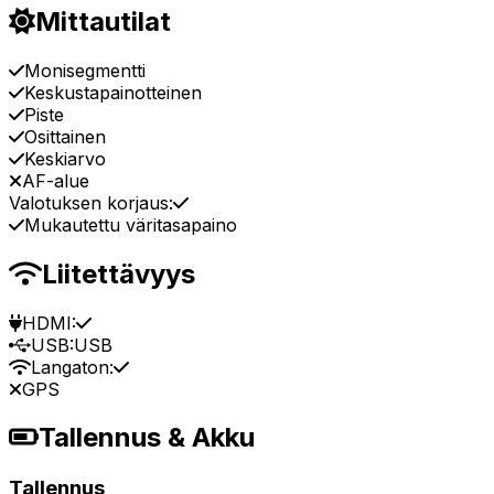
Mittautilat
Monisegmentti
Keskustapainotteinen
Piste
Osittainen
Keskiarvo
AF-alue
Valotuksen korjaus:
Mukautettu väritasapaino
Liitettävyys
HDMI:
USB:
USB
Langaton:
GPS
Tallennus & Akku
Tallennus