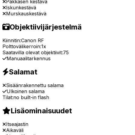
Pakkasen kestävä
Iskunkestävä
Murskauskestävä
Objektiivijärjestelmä
Kiinnitin:
Canon RF
Polttovälikerroin:
1x
Saatavilla olevat objektiivit:
75
Manuaalitarkennus
Salamat
Sisäänrakennettu salama
Ulkoinen salama
Tilat:
no built-in flash
Lisäominaisuudet
Itseajastin
Aikaväli