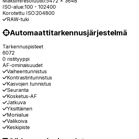
Maksimiresoluutio:
5472 x 3648
ISO-alue:
100
-
102400
Korotettu ISO:
204800
RAW-tuki
Automaattitarkennusjärjestelmä
Tarkennuspisteet
6072
0 ristityyppi
AF-ominaisuudet
Vaiheentunnistus
Kontrastintunnistus
Kasvojen tunnistus
Seuranta
Kosketus-AF
Jatkuva
Yksittäinen
Monialue
Valikoiva
Keskipiste