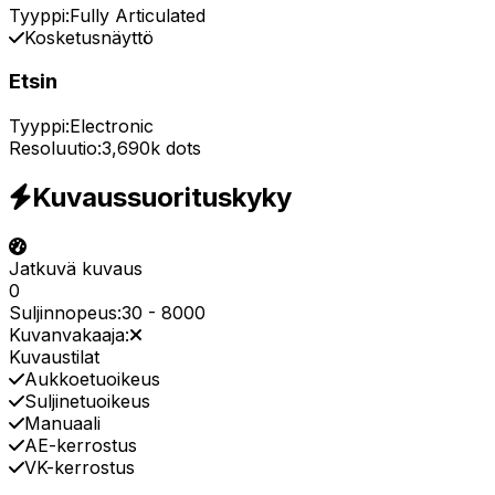
Tyyppi:
Fully Articulated
Kosketusnäyttö
Etsin
Tyyppi:
Electronic
Resoluutio:
3,690k dots
Kuvaussuorituskyky
Jatkuvä kuvaus
0
Suljinnopeus:
30
-
8000
Kuvanvakaaja:
Kuvaustilat
Aukkoetuoikeus
Suljinetuoikeus
Manuaali
AE-kerrostus
VK-kerrostus