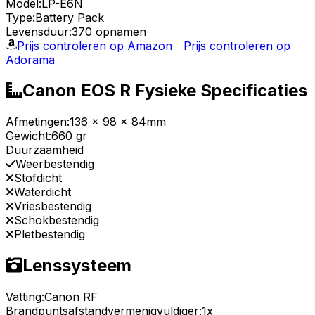
Model:
LP-E6N
Type:
Battery Pack
Levensduur:
370 opnamen
Prijs controleren op Amazon
Prijs controleren op
Adorama
Canon EOS R Fysieke Specificaties
Afmetingen:
136 x 98 x 84mm
Gewicht:
660 gr
Duurzaamheid
Weerbestendig
Stofdicht
Waterdicht
Vriesbestendig
Schokbestendig
Pletbestendig
Lenssysteem
Vatting:
Canon RF
Brandpuntsafstandvermenigvuldiger:
1x