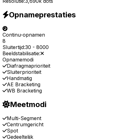
Resolutie:
3,690k dots
Opnameprestaties
Continu-opnamen
8
Sluitertijd:
30
-
8000
Beeldstabilisatie:
Opnamemodi
Diafragmaprioriteit
Sluiterprioriteit
Handmatig
AE Bracketing
WB Bracketing
Meetmodi
Multi-Segment
Centrumgericht
Spot
Gedeeltelijk