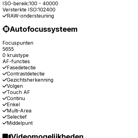
ISO-bereik:
100
-
40000
Versterkte ISO:
102400
RAW-ondersteuning
Autofocussysteem
Focuspunten
5655
0 kruistype
AF-functies
Fasedetectie
Contrastdetectie
Gezichtsherkenning
Volgen
Touch AF
Continu
Enkel
Multi-Area
Selectief
Middelpunt
Videomogelijkheden