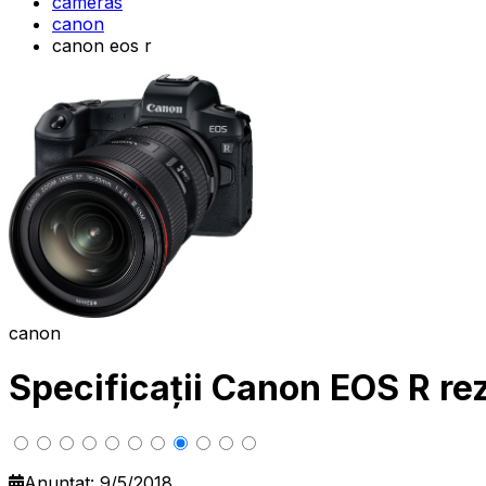
cameras
canon
canon eos r
canon
Specificații Canon EOS R r
Anunțat: 9/5/2018