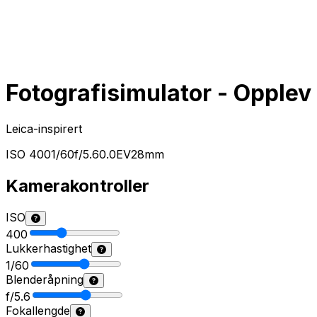
Fotografisimulator - Opplev
Leica-inspirert
ISO
400
1/60
f/
5.6
0.0
EV
28
mm
Kamerakontroller
ISO
400
Lukkerhastighet
1/60
Blenderåpning
f/
5.6
Fokallengde