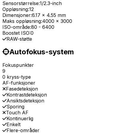
Sensorstørrelse:
1/2.3-inch
Oppløsning:
12
Dimensjoner:
6.17 x 4.55 mm
Maks oppløsning:
4000 x 3000
ISO-område:
80
-
6400
Boostet ISO:
0
RAW-støtte
Autofokus-system
Fokuspunkter
9
0 kryss-type
AF-funksjoner
Fasedeteksjon
Kontrastdeteksjon
Ansiktsdeteksjon
Sporing
Touch AF
Kontinuerlig
Enkelt
Flere-områder