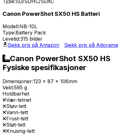
Type:
SD/SDHC/SDXC
Canon PowerShot SX50 HS Batteri
Modell:
NB-10L
Type:
Battery Pack
Levetid:
315 bilder
Sjekk pris på Amazon
Sjekk pris på Adorama
Canon PowerShot SX50 HS
Fysiske spesifikasjoner
Dimensjoner:
123 x 87 x 106mm
Vekt:
595 g
Holdbarhet
Vær-tetnet
Støv-tett
Vann-tett
Frost-tett
Støt-tett
Knusing-tett