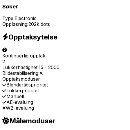
Søker
Type:
Electronic
Oppløsning:
202k dots
Opptaksytelse
Kontinuerlig opptak
2
Lukkerhastighet:
15
-
2000
Bildestabilisering:
Opptaksmoduser
Blendertidsprioritet
Lukkerprioritet
Manuell
AE-evaluing
WB-evaluing
Målemoduser