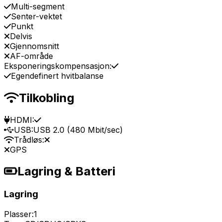
Multi-segment
Senter-vektet
Punkt
Delvis
Gjennomsnitt
AF-område
Eksponeringskompensasjon:
Egendefinert hvitbalanse
Tilkobling
HDMI:
USB:
USB 2.0 (480 Mbit/sec)
Trådløs:
GPS
Lagring & Batteri
Lagring
Plasser:
1