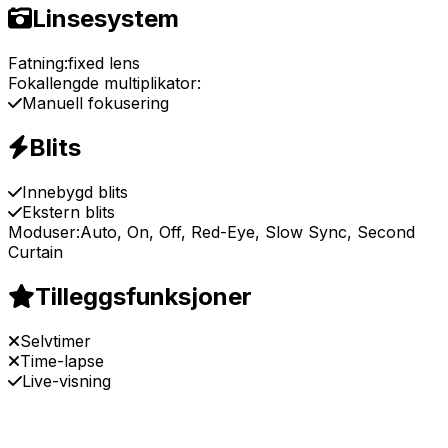
Linsesystem
Fatning:
fixed lens
Fokallengde multiplikator:
Manuell fokusering
Blits
Innebygd blits
Ekstern blits
Moduser:
Auto, On, Off, Red-Eye, Slow Sync, Second
Curtain
Tilleggsfunksjoner
Selvtimer
Time-lapse
Live-visning