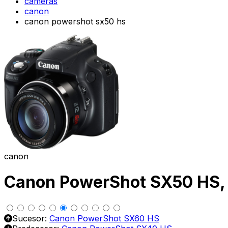
cameras
canon
canon powershot sx50 hs
canon
Canon PowerShot SX50 HS, e
Sucesor:
Canon PowerShot SX60 HS