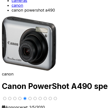
cameras
canon
canon powershot a490
canon
Canon PowerShot A490 spec
Annonceret: 1/5/2010