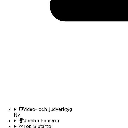
Video- och ljudverktyg
Ny
Jämför kameror
Top Slutartid