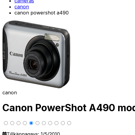
cameras
canon
canon powershot a490
canon
Canon PowerShot A490 mode
Tillkännagavs: 1/5/2010