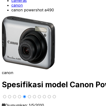
cameras
canon
canon powershot a490
canon
Spesifikasi model Canon P
Diumumkan: 1/5/2010