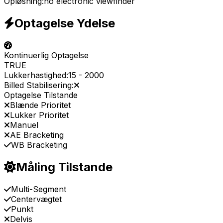
Opløsning:
no electronic viewfinder
Optagelse Ydelse
Kontinuerlig Optagelse
TRUE
Lukkerhastighed:
15
-
2000
Billed Stabilisering:
Optagelse Tilstande
Blænde Prioritet
Lukker Prioritet
Manuel
AE Bracketing
WB Bracketing
Måling Tilstande
Multi-Segment
Centervægtet
Punkt
Delvis