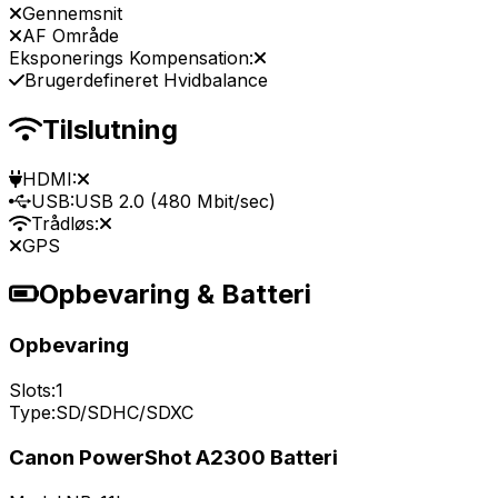
Gennemsnit
AF Område
Eksponerings Kompensation:
Brugerdefineret Hvidbalance
Tilslutning
HDMI:
USB:
USB 2.0 (480 Mbit/sec)
Trådløs:
GPS
Opbevaring & Batteri
Opbevaring
Slots:
1
Type:
SD/SDHC/SDXC
Canon PowerShot A2300 Batteri