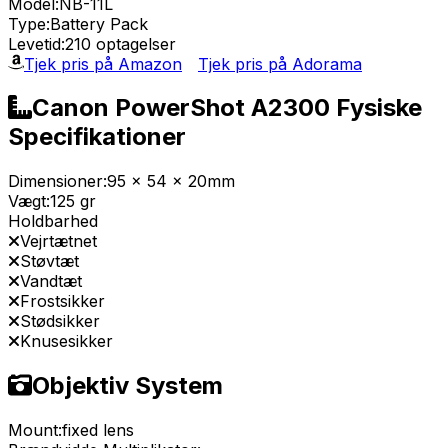
Model:
NB-11L
Type:
Battery Pack
Levetid:
210 optagelser
Tjek pris på Amazon
Tjek pris på Adorama
Canon PowerShot A2300 Fysiske
Specifikationer
Dimensioner:
95 x 54 x 20mm
Vægt:
125 gr
Holdbarhed
Vejrtætnet
Støvtæt
Vandtæt
Frostsikker
Stødsikker
Knusesikker
Objektiv System
Mount:
fixed lens