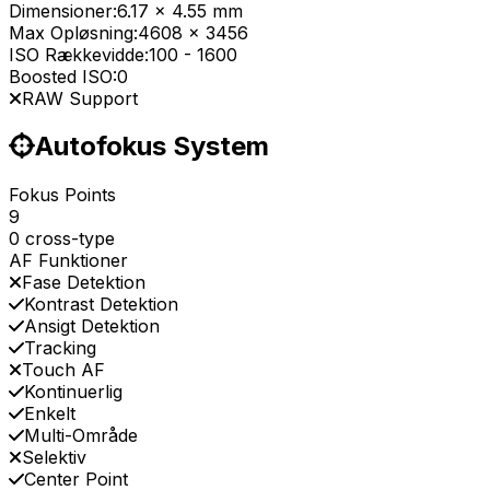
Dimensioner:
6.17 x 4.55 mm
Max Opløsning:
4608 x 3456
ISO Rækkevidde:
100
-
1600
Boosted ISO:
0
RAW Support
Autofokus System
Fokus Points
9
0 cross-type
AF Funktioner
Fase Detektion
Kontrast Detektion
Ansigt Detektion
Tracking
Touch AF
Kontinuerlig
Enkelt
Multi-Område
Selektiv
Center Point