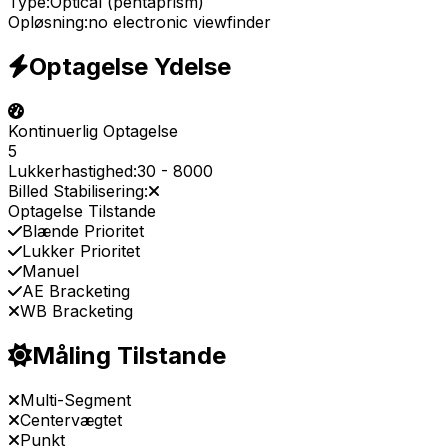
Type:
Optical (pentaprism)
Opløsning:
no electronic viewfinder
Optagelse Ydelse
Kontinuerlig Optagelse
5
Lukkerhastighed:
30
-
8000
Billed Stabilisering:
Optagelse Tilstande
Blænde Prioritet
Lukker Prioritet
Manuel
AE Bracketing
WB Bracketing
Måling Tilstande
Multi-Segment
Centervægtet
Punkt