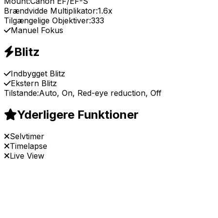
Mount:
Canon EF/EF-S
Brændvidde Multiplikator:
1.6x
Tilgængelige Objektiver:
333
Manuel Fokus
Blitz
Indbygget Blitz
Ekstern Blitz
Tilstande:
Auto, On, Red-eye reduction, Off
Yderligere Funktioner
Selvtimer
Timelapse
Live View