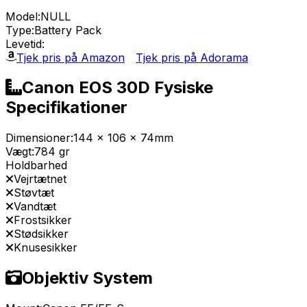
Model:
NULL
Type:
Battery Pack
Levetid:
Tjek pris på Amazon
Tjek pris på Adorama
Canon EOS 30D Fysiske
Specifikationer
Dimensioner:
144 x 106 x 74mm
Vægt:
784 gr
Holdbarhed
Vejrtætnet
Støvtæt
Vandtæt
Frostsikker
Stødsikker
Knusesikker
Objektiv System