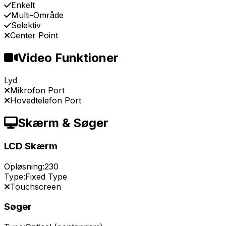
Enkelt
Multi-Område
Selektiv
Center Point
Video Funktioner
Lyd
Mikrofon Port
Hovedtelefon Port
Skærm & Søger
LCD Skærm
Opløsning:
230
Type:
Fixed Type
Touchscreen
Søger