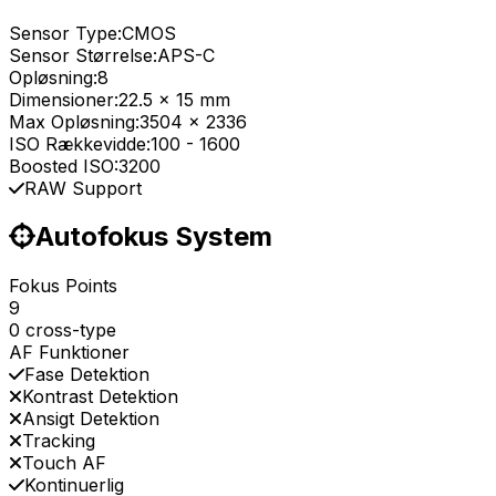
Sensor Type:
CMOS
Sensor Størrelse:
APS-C
Opløsning:
8
Dimensioner:
22.5 x 15 mm
Max Opløsning:
3504 x 2336
ISO Rækkevidde:
100
-
1600
Boosted ISO:
3200
RAW Support
Autofokus System
Fokus Points
9
0 cross-type
AF Funktioner
Fase Detektion
Kontrast Detektion
Ansigt Detektion
Tracking
Touch AF
Kontinuerlig