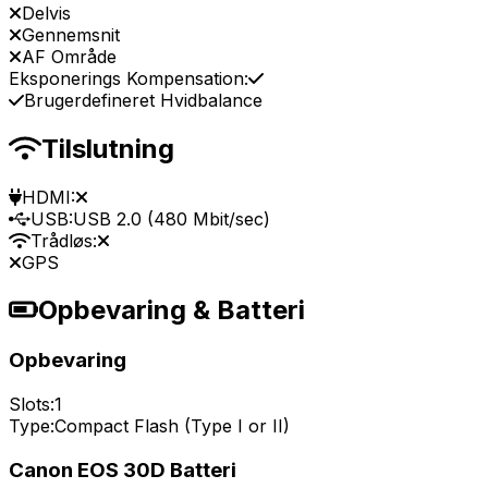
Delvis
Gennemsnit
AF Område
Eksponerings Kompensation:
Brugerdefineret Hvidbalance
Tilslutning
HDMI:
USB:
USB 2.0 (480 Mbit/sec)
Trådløs:
GPS
Opbevaring & Batteri
Opbevaring
Slots:
1
Type:
Compact Flash (Type I or II)
Canon EOS 30D Batteri