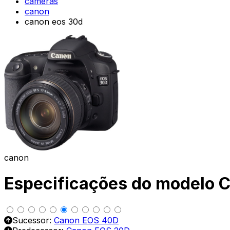
cameras
canon
canon eos 30d
canon
Especificações do modelo 
Sucessor:
Canon EOS 40D