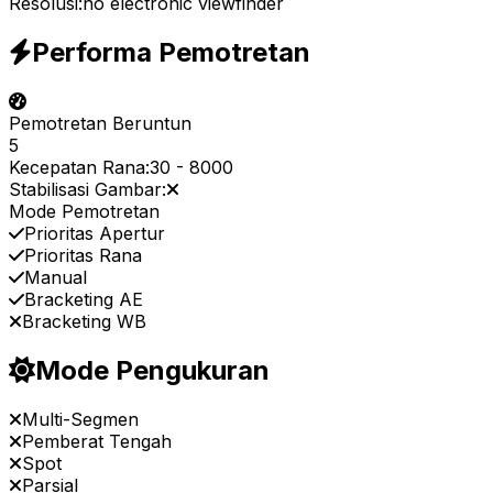
Resolusi:
no electronic viewfinder
Performa Pemotretan
Pemotretan Beruntun
5
Kecepatan Rana:
30
-
8000
Stabilisasi Gambar:
Mode Pemotretan
Prioritas Apertur
Prioritas Rana
Manual
Bracketing AE
Bracketing WB
Mode Pengukuran
Multi-Segmen
Pemberat Tengah
Spot
Parsial