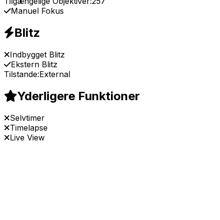
Tilgængelige Objektiver:
257
Manuel Fokus
Blitz
Indbygget Blitz
Ekstern Blitz
Tilstande:
External
Yderligere Funktioner
Selvtimer
Timelapse
Live View