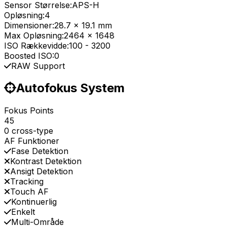
Sensor Størrelse:
APS-H
Opløsning:
4
Dimensioner:
28.7 x 19.1 mm
Max Opløsning:
2464 x 1648
ISO Rækkevidde:
100
-
3200
Boosted ISO:
0
RAW Support
Autofokus System
Fokus Points
45
0 cross-type
AF Funktioner
Fase Detektion
Kontrast Detektion
Ansigt Detektion
Tracking
Touch AF
Kontinuerlig
Enkelt
Multi-Område