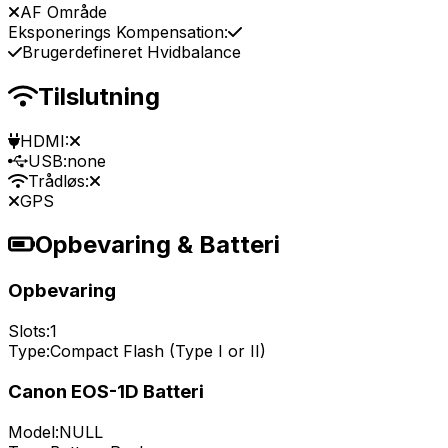
AF Område
Eksponerings Kompensation:
Brugerdefineret Hvidbalance
Tilslutning
HDMI:
USB:
none
Trådløs:
GPS
Opbevaring & Batteri
Opbevaring
Slots:
1
Type:
Compact Flash (Type I or II)
Canon EOS-1D Batteri
Model:
NULL