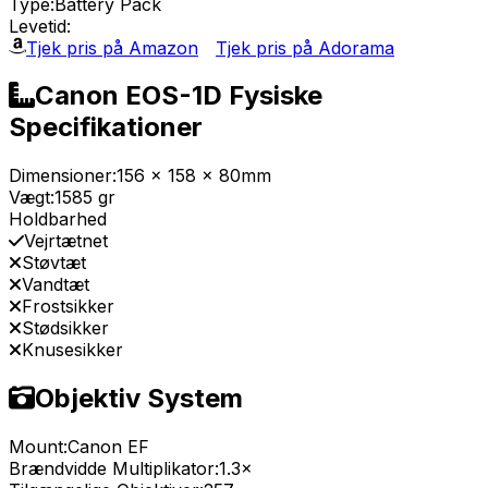
Type:
Battery Pack
Levetid:
Tjek pris på Amazon
Tjek pris på Adorama
Canon EOS-1D Fysiske
Specifikationer
Dimensioner:
156 x 158 x 80mm
Vægt:
1585 gr
Holdbarhed
Vejrtætnet
Støvtæt
Vandtæt
Frostsikker
Stødsikker
Knusesikker
Objektiv System
Mount:
Canon EF
Brændvidde Multiplikator:
1.3×