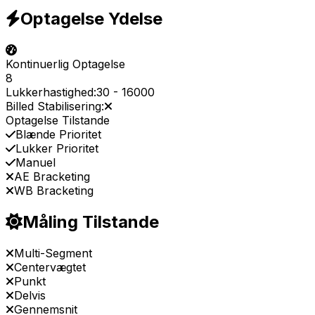
Optagelse Ydelse
Kontinuerlig Optagelse
8
Lukkerhastighed:
30
-
16000
Billed Stabilisering:
Optagelse Tilstande
Blænde Prioritet
Lukker Prioritet
Manuel
AE Bracketing
WB Bracketing
Måling Tilstande
Multi-Segment
Centervægtet
Punkt
Delvis
Gennemsnit