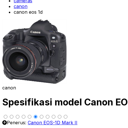
cameras
canon
canon eos 1d
canon
Spesifikasi model Canon E
Penerus:
Canon EOS-1D Mark II