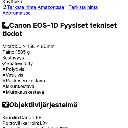
Käyttöikä:
Tarkista hinta Amazon:ssa
Tarkista hinta
Adorama:ssa
Canon EOS-1D Fyysiset tekniset
tiedot
Mitat:
156 x 158 x 80mm
Paino:
1585 g
Kestävyys
Säätiivistetty
Pölytiivis
Vesitiivis
Pakkasen kestävä
Iskunkestävä
Murskauskestävä
Objektiivijärjestelmä
Kiinnitin:
Canon EF
Polttovälikerroin:
1.3×