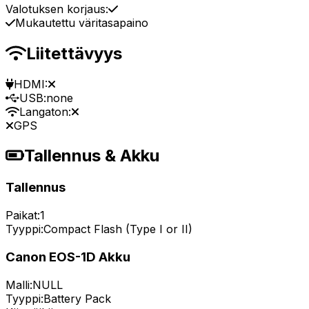
Valotuksen korjaus:
Mukautettu väritasapaino
Liitettävyys
HDMI:
USB:
none
Langaton:
GPS
Tallennus & Akku
Tallennus
Paikat:
1
Tyyppi:
Compact Flash (Type I or II)
Canon EOS-1D Akku
Malli:
NULL
Tyyppi:
Battery Pack