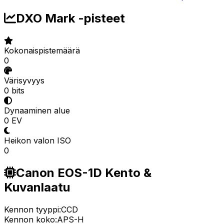
DXO Mark -pisteet
Kokonaispistemäärä
0
Värisyvyys
0 bits
Dynaaminen alue
0 EV
Heikon valon ISO
0
Canon EOS-1D Kento &
Kuvanlaatu
Kennon tyyppi:
CCD
Kennon koko:
APS-H