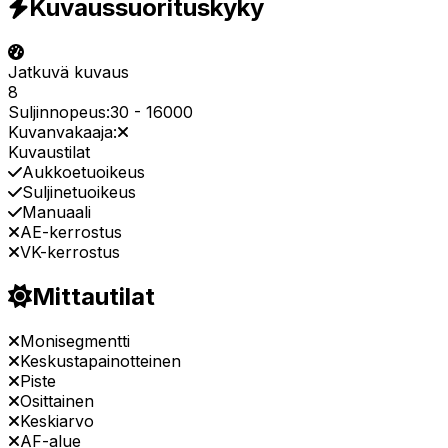
Kuvaussuorituskyky
Jatkuvä kuvaus
8
Suljinnopeus:
30
-
16000
Kuvanvakaaja:
Kuvaustilat
Aukkoetuoikeus
Suljinetuoikeus
Manuaali
AE-kerrostus
VK-kerrostus
Mittautilat
Monisegmentti
Keskustapainotteinen
Piste
Osittainen
Keskiarvo
AF-alue