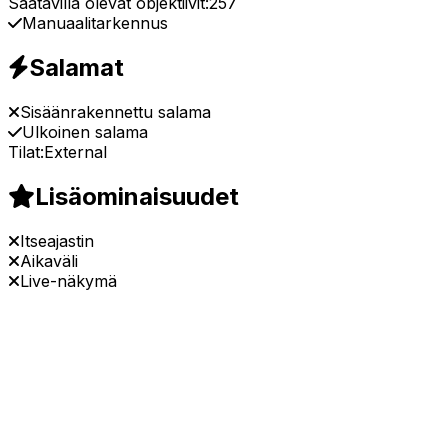
Saatavilla olevat objektiivit:
257
Manuaalitarkennus
Salamat
Sisäänrakennettu salama
Ulkoinen salama
Tilat:
External
Lisäominaisuudet
Itseajastin
Aikaväli
Live-näkymä