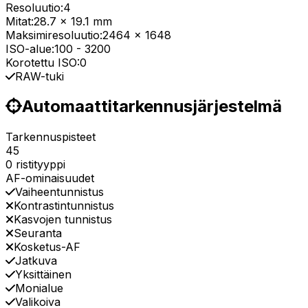
Resoluutio:
4
Mitat:
28.7 x 19.1 mm
Maksimiresoluutio:
2464 x 1648
ISO-alue:
100
-
3200
Korotettu ISO:
0
RAW-tuki
Automaattitarkennusjärjestelmä
Tarkennuspisteet
45
0 ristityyppi
AF-ominaisuudet
Vaiheentunnistus
Kontrastintunnistus
Kasvojen tunnistus
Seuranta
Kosketus-AF
Jatkuva
Yksittäinen
Monialue
Valikoiva