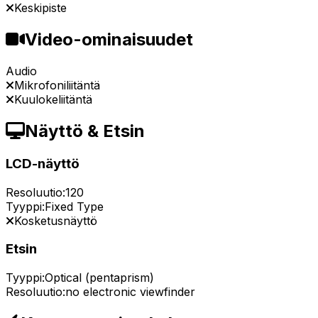
Keskipiste
Video-ominaisuudet
Audio
Mikrofoniliitäntä
Kuulokeliitäntä
Näyttö & Etsin
LCD-näyttö
Resoluutio:
120
Tyyppi:
Fixed Type
Kosketusnäyttö
Etsin
Tyyppi:
Optical (pentaprism)
Resoluutio:
no electronic viewfinder