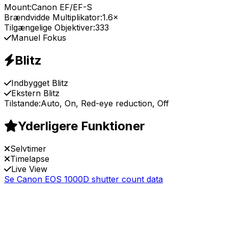
Mount:
Canon EF/EF-S
Brændvidde Multiplikator:
1.6×
Tilgængelige Objektiver:
333
Manuel Fokus
Blitz
Indbygget Blitz
Ekstern Blitz
Tilstande:
Auto, On, Red-eye reduction, Off
Yderligere Funktioner
Selvtimer
Timelapse
Live View
Se Canon EOS 1000D shutter count data