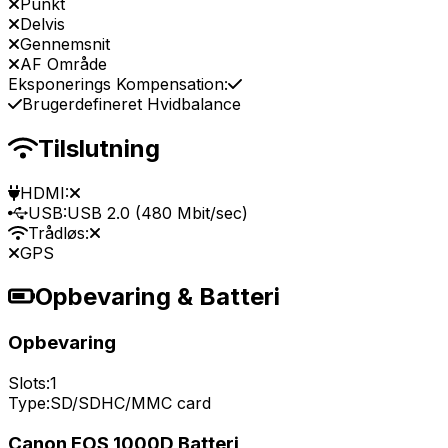
Punkt
Delvis
Gennemsnit
AF Område
Eksponerings Kompensation:
Brugerdefineret Hvidbalance
Tilslutning
HDMI:
USB:
USB 2.0 (480 Mbit/sec)
Trådløs:
GPS
Opbevaring & Batteri
Opbevaring
Slots:
1
Type:
SD/SDHC/MMC card
Canon EOS 1000D Batteri