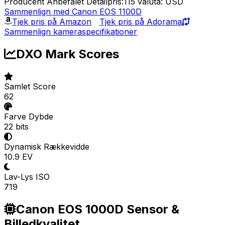
Producent Anbefalet Detailpris:115
valuta: USD
Sammenlign med Canon EOS 1100D
Tjek pris på Amazon
Tjek pris på Adorama
Sammenlign kameraspecifikationer
DXO Mark Scores
Samlet Score
62
Farve Dybde
22 bits
Dynamisk Rækkevidde
10.9 EV
Lav-Lys ISO
719
Canon EOS 1000D Sensor &
Billedkvalitet