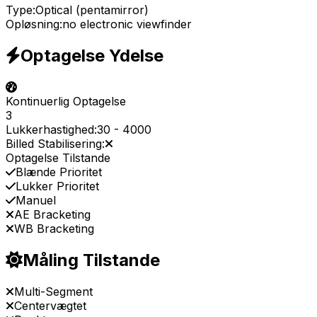
Type:
Optical (pentamirror)
Opløsning:
no electronic viewfinder
Optagelse Ydelse
Kontinuerlig Optagelse
3
Lukkerhastighed:
30
-
4000
Billed Stabilisering:
Optagelse Tilstande
Blænde Prioritet
Lukker Prioritet
Manuel
AE Bracketing
WB Bracketing
Måling Tilstande
Multi-Segment
Centervægtet