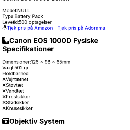
Model:
NULL
Type:
Battery Pack
Levetid:
500 optagelser
Tjek pris på Amazon
Tjek pris på Adorama
Canon EOS 1000D Fysiske
Specifikationer
Dimensioner:
126 x 98 x 65mm
Vægt:
502 gr
Holdbarhed
Vejrtætnet
Støvtæt
Vandtæt
Frostsikker
Stødsikker
Knusesikker
Objektiv System