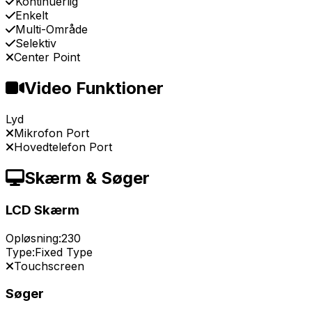
Kontinuerlig
Enkelt
Multi-Område
Selektiv
Center Point
Video Funktioner
Lyd
Mikrofon Port
Hovedtelefon Port
Skærm & Søger
LCD Skærm
Opløsning:
230
Type:
Fixed Type
Touchscreen
Søger