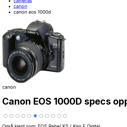
cameras
canon
canon eos 1000d
canon
Canon EOS 1000D specs o
Også kjent som: EOS Rebel XS / Kiss F Digital