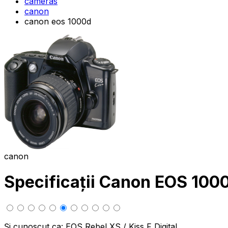
cameras
canon
canon eos 1000d
canon
Specificații Canon EOS 100
Și cunoscut ca: EOS Rebel XS / Kiss F Digital