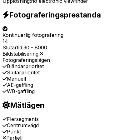
Upplösning:
no electronic viewfinder
Fotograferingsprestanda
Kontinuerlig fotografering
14
Slutartid:
30
-
8000
Bildstabilisering:
Fotograferingslägen
Bländarprioritet
Slutarprioritet
Manuell
AE-gaffling
WB-gaffling
Mätlägen
Flersegments
Centrumvägd
Punkt
Partiell