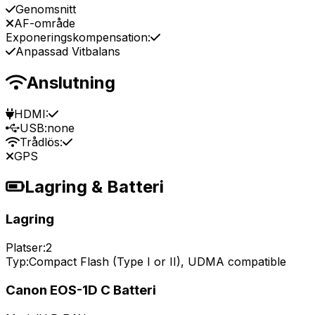
Genomsnitt
AF-område
Exponeringskompensation:
Anpassad Vitbalans
Anslutning
HDMI:
USB:
none
Trådlös:
GPS
Lagring & Batteri
Lagring
Platser:
2
Typ:
Compact Flash (Type I or II), UDMA compatible
Canon EOS-1D C Batteri