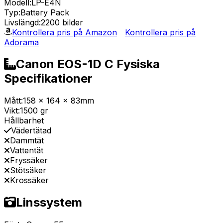
Modell:
LP-E4N
Typ:
Battery Pack
Livslängd:
2200 bilder
Kontrollera pris på Amazon
Kontrollera pris på
Adorama
Canon EOS-1D C Fysiska
Specifikationer
Mått:
158 x 164 x 83mm
Vikt:
1500 gr
Hållbarhet
Vädertätad
Dammtät
Vattentät
Fryssäker
Stötsäker
Krossäker
Linssystem