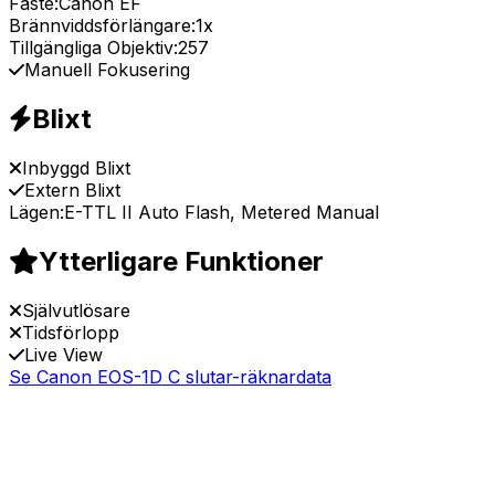
Fäste:
Canon EF
Brännviddsförlängare:
1x
Tillgängliga Objektiv:
257
Manuell Fokusering
Blixt
Inbyggd Blixt
Extern Blixt
Lägen:
E-TTL II Auto Flash, Metered Manual
Ytterligare Funktioner
Självutlösare
Tidsförlopp
Live View
Se Canon EOS-1D C slutar-räknardata