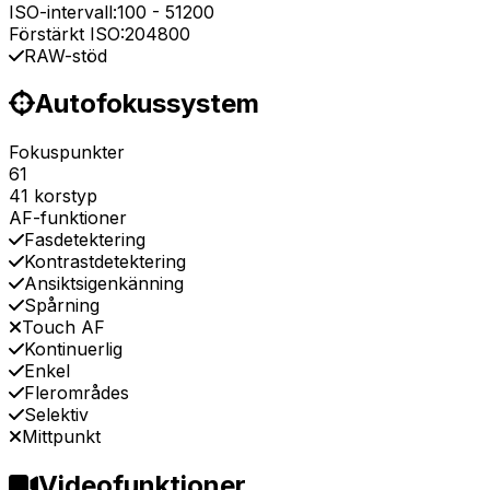
ISO-intervall:
100
-
51200
Förstärkt ISO:
204800
RAW-stöd
Autofokussystem
Fokuspunkter
61
41 korstyp
AF-funktioner
Fasdetektering
Kontrastdetektering
Ansiktsigenkänning
Spårning
Touch AF
Kontinuerlig
Enkel
Flerområdes
Selektiv
Mittpunkt
Videofunktioner