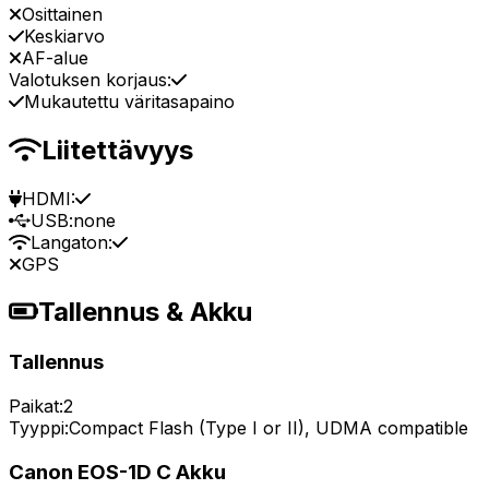
Osittainen
Keskiarvo
AF-alue
Valotuksen korjaus:
Mukautettu väritasapaino
Liitettävyys
HDMI:
USB:
none
Langaton:
GPS
Tallennus & Akku
Tallennus
Paikat:
2
Tyyppi:
Compact Flash (Type I or II), UDMA compatible
Canon EOS-1D C Akku