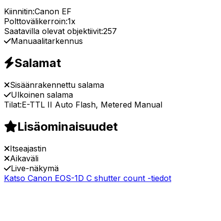
Kiinnitin:
Canon EF
Polttovälikerroin:
1x
Saatavilla olevat objektiivit:
257
Manuaalitarkennus
Salamat
Sisäänrakennettu salama
Ulkoinen salama
Tilat:
E-TTL II Auto Flash, Metered Manual
Lisäominaisuudet
Itseajastin
Aikaväli
Live-näkymä
Katso Canon EOS-1D C shutter count -tiedot