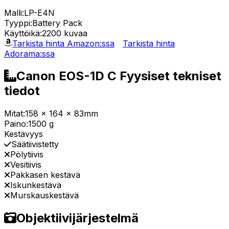
Malli:
LP-E4N
Tyyppi:
Battery Pack
Käyttöikä:
2200 kuvaa
Tarkista hinta Amazon:ssa
Tarkista hinta
Adorama:ssa
Canon EOS-1D C Fyysiset tekniset
tiedot
Mitat:
158 x 164 x 83mm
Paino:
1500 g
Kestävyys
Säätiivistetty
Pölytiivis
Vesitiivis
Pakkasen kestävä
Iskunkestävä
Murskauskestävä
Objektiivijärjestelmä