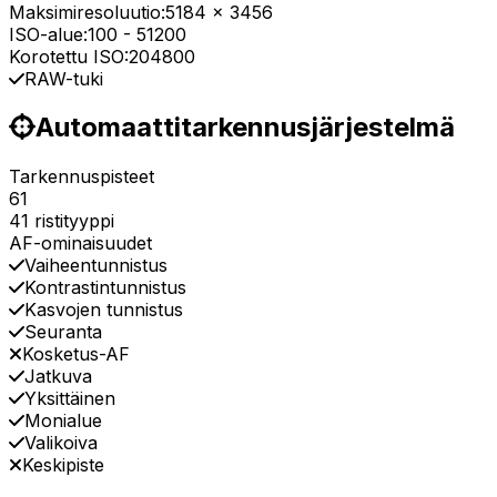
Maksimiresoluutio:
5184 x 3456
ISO-alue:
100
-
51200
Korotettu ISO:
204800
RAW-tuki
Automaattitarkennusjärjestelmä
Tarkennuspisteet
61
41 ristityyppi
AF-ominaisuudet
Vaiheentunnistus
Kontrastintunnistus
Kasvojen tunnistus
Seuranta
Kosketus-AF
Jatkuva
Yksittäinen
Monialue
Valikoiva
Keskipiste