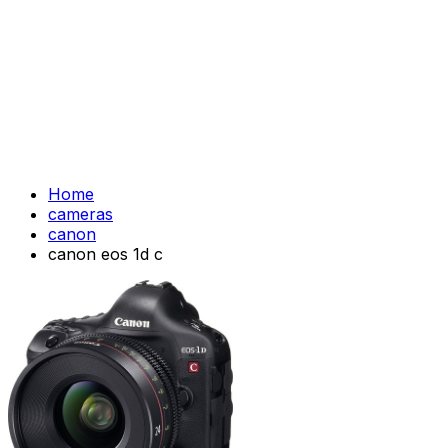
Home
cameras
canon
canon eos 1d c