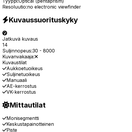
Tyyppi:
Optical (pentaprism)
Resoluutio:
no electronic viewfinder
Kuvaussuorituskyky
Jatkuvä kuvaus
14
Suljinnopeus:
30
-
8000
Kuvanvakaaja:
Kuvaustilat
Aukkoetuoikeus
Suljinetuoikeus
Manuaali
AE-kerrostus
VK-kerrostus
Mittautilat
Monisegmentti
Keskustapainotteinen
Piste