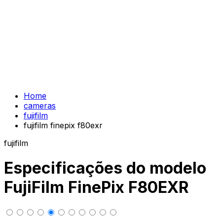
Home
cameras
fujifilm
fujifilm finepix f80exr
fujifilm
Especificações do modelo
FujiFilm FinePix F80EXR