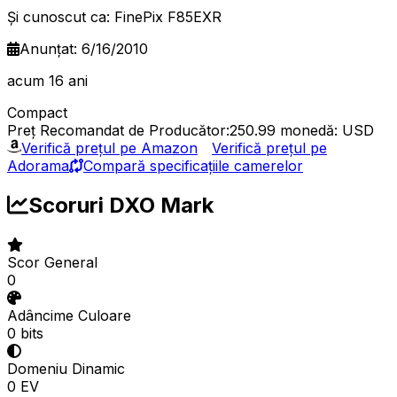
Și cunoscut ca: FinePix F85EXR
Anunțat: 6/16/2010
acum 16 ani
Compact
Preț Recomandat de Producător:250.99
monedă: USD
Verifică prețul pe Amazon
Verifică prețul pe
Adorama
Compară specificațiile camerelor
Scoruri DXO Mark
Scor General
0
Adâncime Culoare
0 bits
Domeniu Dinamic
0 EV