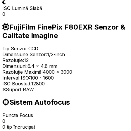
ISO Lumină Slabă
0
FujiFilm FinePix F80EXR Senzor &
Calitate Imagine
Tip Senzor:
CCD
Dimensiune Senzor:
1/2-inch
Rezoluție:
12
Dimensiuni:
6.4 x 4.8 mm
Rezoluție Maximă:
4000 x 3000
Interval ISO:
100
-
1600
ISO Boosted:
12800
Suport RAW
Sistem Autofocus
Puncte Focus
0
0 tip încrucișat