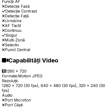
Funcții AF
Detecție Fază
Detecție Contrast
Detecție Față
Urmărire
AF Tactil
Continuu
Singur
Multi-Zonă
Selectiv
Punct Central
Capabilități Video
1280 x 720
Formate:
Motion JPEG
Rezoluții:
1280 x 720 (30 fps), 640 x 480 (30 fps), 320 x 240 (30
fps)
Audio
Port Microfon
Port Căști