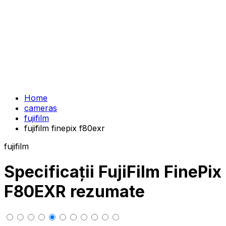
Home
cameras
fujifilm
fujifilm finepix f80exr
fujifilm
Specificații FujiFilm FinePix
F80EXR rezumate