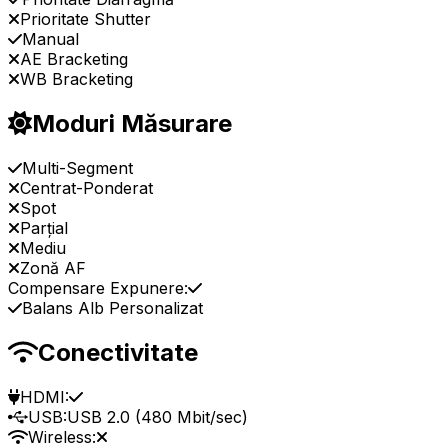
Prioritate Shutter
Manual
AE Bracketing
WB Bracketing
Moduri Măsurare
Multi-Segment
Centrat-Ponderat
Spot
Parțial
Mediu
Zonă AF
Compensare Expunere:
Balans Alb Personalizat
Conectivitate
HDMI:
USB:
USB 2.0 (480 Mbit/sec)
Wireless: