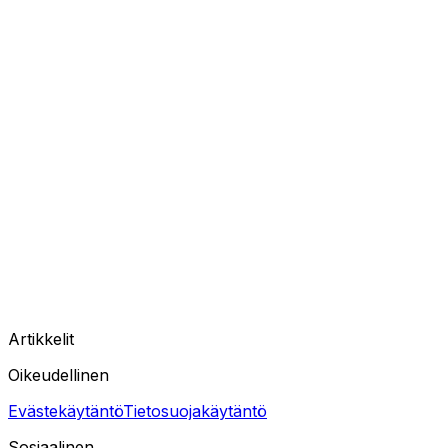
Artikkelit
Oikeudellinen
Evästekäytäntö
Tietosuojakäytäntö
Sosiaalinen