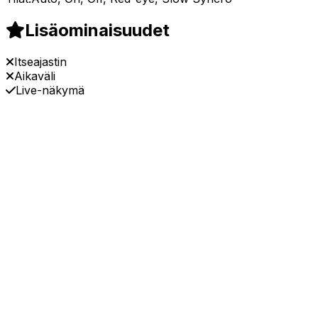
Lisäominaisuudet
Itseajastin
Aikaväli
Live-näkymä