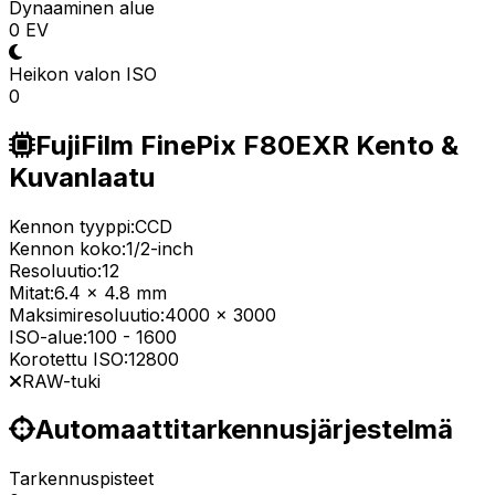
Dynaaminen alue
0 EV
Heikon valon ISO
0
FujiFilm FinePix F80EXR Kento &
Kuvanlaatu
Kennon tyyppi:
CCD
Kennon koko:
1/2-inch
Resoluutio:
12
Mitat:
6.4 x 4.8 mm
Maksimiresoluutio:
4000 x 3000
ISO-alue:
100
-
1600
Korotettu ISO:
12800
RAW-tuki
Automaattitarkennusjärjestelmä
Tarkennuspisteet