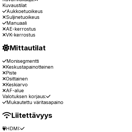
Kuvaustilat
Aukkoetuoikeus
Suljinetuoikeus
Manuaali
AE-kerrostus
VK-kerrostus
Mittautilat
Monisegmentti
Keskustapainotteinen
Piste
Osittainen
Keskiarvo
AF-alue
Valotuksen korjaus:
Mukautettu väritasapaino
Liitettävyys
HDMI: