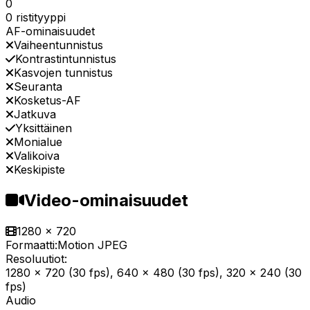
0
0 ristityyppi
AF-ominaisuudet
Vaiheentunnistus
Kontrastintunnistus
Kasvojen tunnistus
Seuranta
Kosketus-AF
Jatkuva
Yksittäinen
Monialue
Valikoiva
Keskipiste
Video-ominaisuudet
1280 x 720
Formaatti:
Motion JPEG
Resoluutiot:
1280 x 720 (30 fps), 640 x 480 (30 fps), 320 x 240 (30
fps)
Audio