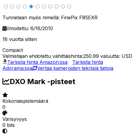
Tunnetaan myös nimellä: FinePix F85EXR
Ilmoitettu: 6/16/2010
16 vuotta sitten
Compact
Valmistajan ehdotettu vähittäishinta:250.99
valuutta: USD
Tarkista hinta Amazon:ssa
Tarkista hinta
Adorama:ssa
Vertaa kameroiden teknisiä tietoja
DXO Mark -pisteet
Kokonaispistemäärä
0
Värisyvyys
0 bits