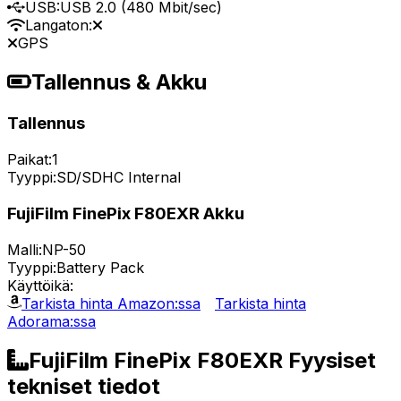
USB:
USB 2.0 (480 Mbit/sec)
Langaton:
GPS
Tallennus & Akku
Tallennus
Paikat:
1
Tyyppi:
SD/SDHC Internal
FujiFilm FinePix F80EXR Akku
Malli:
NP-50
Tyyppi:
Battery Pack
Käyttöikä:
Tarkista hinta Amazon:ssa
Tarkista hinta
Adorama:ssa
FujiFilm FinePix F80EXR Fyysiset
tekniset tiedot