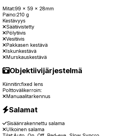
Mitat:
99 x 59 x 28mm
Paino:
210 g
Kestävyys
Säätiivistetty
Pölytiivis
Vesitiivis
Pakkasen kestävä
Iskunkestävä
Murskauskestävä
Objektiivijärjestelmä
Kiinnitin:
fixed lens
Polttovälikerroin:
Manuaalitarkennus
Salamat
Sisäänrakennettu salama
Ulkoinen salama
Tilat:
Auto, On, Off, Red-eye, Slow Syncro