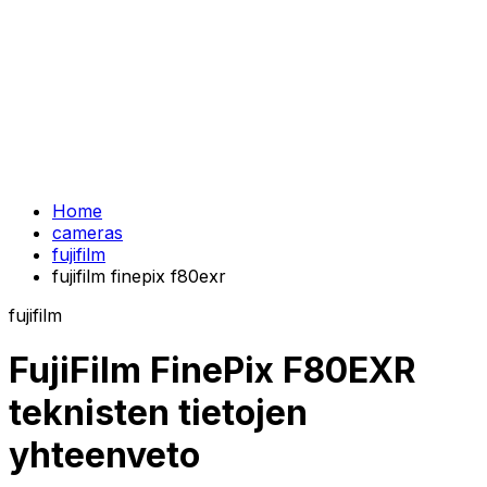
Home
cameras
fujifilm
fujifilm finepix f80exr
fujifilm
FujiFilm FinePix F80EXR
teknisten tietojen
yhteenveto