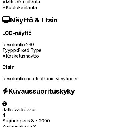
Mikrofoniliitäntä
Kuulokeliitäntä
Näyttö & Etsin
LCD-näyttö
Resoluutio:
230
Tyyppi:
Fixed Type
Kosketusnäyttö
Etsin
Resoluutio:
no electronic viewfinder
Kuvaussuorituskyky
Jatkuvä kuvaus
4
Suljinnopeus:
8
-
2000
Kuvanvakaaja: