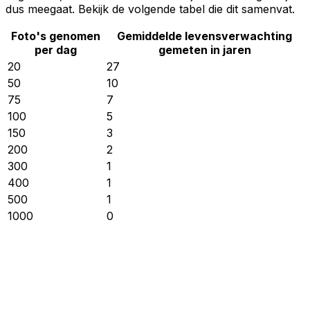
dus meegaat. Bekijk de volgende tabel die dit samenvat.
Foto's genomen
Gemiddelde levensverwachting
per dag
gemeten in jaren
20
27
50
10
75
7
100
5
150
3
200
2
300
1
400
1
500
1
1000
0