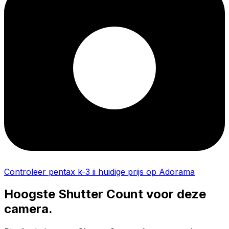
Controleer pentax k-3 ii huidige prijs op Adorama
Hoogste Shutter Count voor deze
camera.