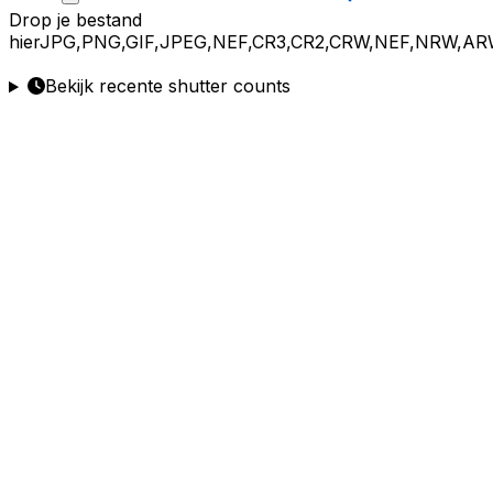
Drop
je bestand
hier
JPG,PNG,GIF,JPEG,NEF,CR3,CR2,CRW,NEF,NRW,AR
Bekijk recente shutter counts