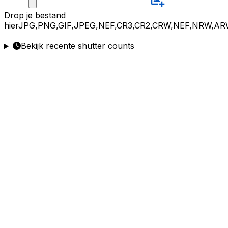
Drop
je bestand
hier
JPG,PNG,GIF,JPEG,NEF,CR3,CR2,CRW,NEF,NRW,AR
Bekijk recente shutter counts