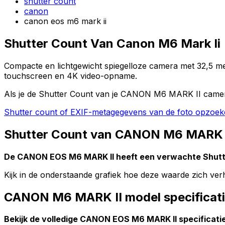
shutter count
canon
canon eos m6 mark ii
Shutter Count Van Canon M6 Mark Ii
Compacte en lichtgewicht spiegelloze camera met 32,5 me
touchscreen en 4K video-opname.
Als je de Shutter Count van je CANON M6 MARK II camera
Shutter count of EXIF-metagegevens van de foto opzoe
Shutter Count van CANON M6 MARK II
De CANON EOS M6 MARK II heeft een verwachte Shut
Kijk in de onderstaande grafiek hoe deze waarde zich v
CANON M6 MARK II model specificat
Bekijk de volledige CANON EOS M6 MARK II specificaties: