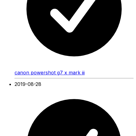
canon powershot g7 x mark iii
2019-08-28