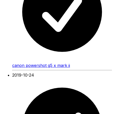
canon powershot g5 x mark ii
2019-10-24