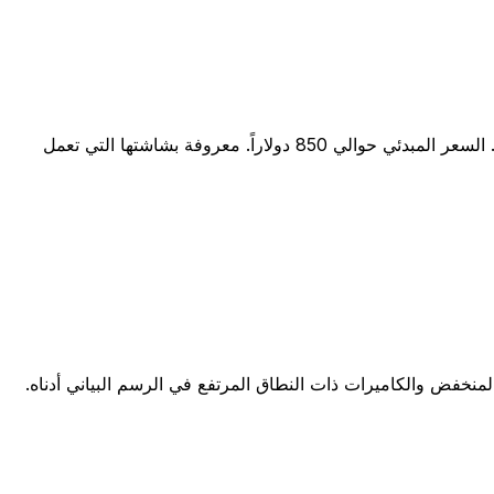
كاميرا صغيرة الحجم وخفيفة الوزن غير مزودة بمرآة مع مستشعر APS-C بدقة 32.5 ميجابكسل. حساسية ISO أصلية تصل إلى 25,600. السعر المبدئي حوالي 850 دولاراً. معروفة بشاشتها التي تعمل
لمنخفض والكاميرات ذات النطاق المرتفع في الرسم البياني أدناه.