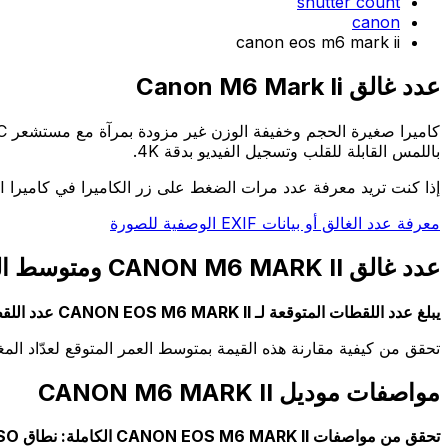
shutter count
canon
canon eos m6 mark ii
عدد غالق Canon M6 Mark Ii
باللمس القابلة للقلب وتسجيل الفيديو بدقة 4K.
إذا كنت تريد معرفة عدد مرات الضغط على زر الكاميرا في كاميرا CANON M6 MARK II الخاصة بك، فانتقل إلى الصفحة الرئيسية.
معرفة عدد الغالق أو بيانات EXIF الوصفية للصورة
عدد غالق CANON M6 MARK II ومتوسط العمر المتوقع له
يبلغ عدد اللقطات المتوقعة لـ CANON EOS M6 MARK II عدد اللقطات المتوقعة: 100000 اللقطات
تحقق من كيفية مقارنة هذه القيمة بمتوسط العمر المتوقع لعدّاد الم
مواصفات موديل CANON M6 MARK II
تحقق من مواصفات CANON EOS M6 MARK II الكاملة: نطاق ISO، الدقة، عمر البطارية، إلخ.