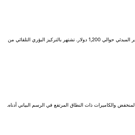
كاميرا SLR رقمية مزودة بمستشعر APS-C بدقة 32.5 ميجابكسل وتسجيل فيديو بدقة 4K. حساسية ISO أصلية تصل إلى 25,600. السعر المبدئي حوالي 1,200 دولار. تشتهر بالتركيز البؤري التلقائي من
لمنخفض والكاميرات ذات النطاق المرتفع في الرسم البياني أدناه.