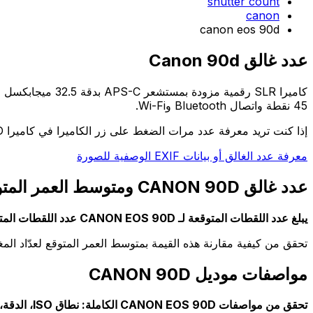
shutter count
canon
canon eos 90d
عدد غالق Canon 90d
45 نقطة واتصال Bluetooth وWi-Fi.
إذا كنت تريد معرفة عدد مرات الضغط على زر الكاميرا في كاميرا CANON 90D الخاصة بك، فانتقل إلى الصفحة الرئيسية.
معرفة عدد الغالق أو بيانات EXIF الوصفية للصورة
عدد غالق CANON 90D ومتوسط العمر المتوقع له
يبلغ عدد اللقطات المتوقعة لـ CANON EOS 90D عدد اللقطات المتوقعة: 120000 اللقطات
تحقق من كيفية مقارنة هذه القيمة بمتوسط العمر المتوقع لعدّاد الم
مواصفات موديل CANON 90D
تحقق من مواصفات CANON EOS 90D الكاملة: نطاق ISO، الدقة، عمر البطارية، إلخ.