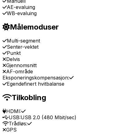
Manuell
AE-evaluing
WB-evaluing
Målemoduser
Multi-segment
Senter-vektet
Punkt
Delvis
Gjennomsnitt
AF-område
Eksponeringskompensasjon:
Egendefinert hvitbalanse
Tilkobling
HDMI:
USB:
USB 2.0 (480 Mbit/sec)
Trådløs:
GPS