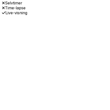
Selvtimer
Time-lapse
Live-visning