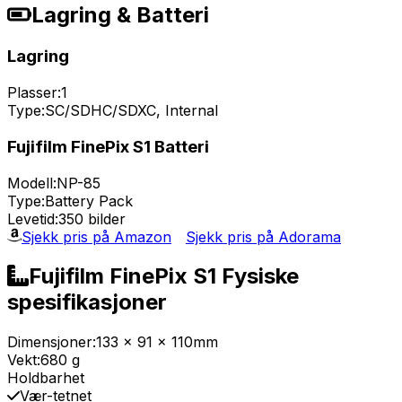
Lagring & Batteri
Lagring
Plasser:
1
Type:
SC/SDHC/SDXC, Internal
Fujifilm FinePix S1 Batteri
Modell:
NP-85
Type:
Battery Pack
Levetid:
350 bilder
Sjekk pris på Amazon
Sjekk pris på Adorama
Fujifilm FinePix S1 Fysiske
spesifikasjoner
Dimensjoner:
133 x 91 x 110mm
Vekt:
680 g
Holdbarhet
Vær-tetnet