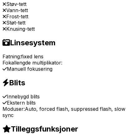
Støv-tett
Vann-tett
Frost-tett
Støt-tett
Knusing-tett
Linsesystem
Fatning:
fixed lens
Fokallengde multiplikator:
Manuell fokusering
Blits
Innebygd blits
Ekstern blits
Moduser:
Auto, forced flash, suppressed flash, slow
sync
Tilleggsfunksjoner