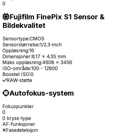
0
Fujifilm FinePix S1 Sensor &
Bildekvalitet
Sensortype:
CMOS
Sensorstørrelse:
1/2.3-inch
Oppløsning:
16
Dimensjoner:
6.17 x 4.55 mm
Maks oppløsning:
4608 x 3456
ISO-område:
100
-
12800
Boostet ISO:
0
RAW-støtte
Autofokus-system
Fokuspunkter
0
0 kryss-type
AF-funksjoner
Fasedeteksjon