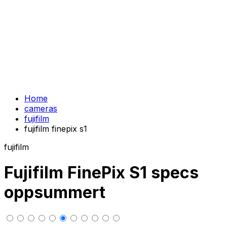
Home
cameras
fujifilm
fujifilm finepix s1
fujifilm
Fujifilm FinePix S1 specs
oppsummert