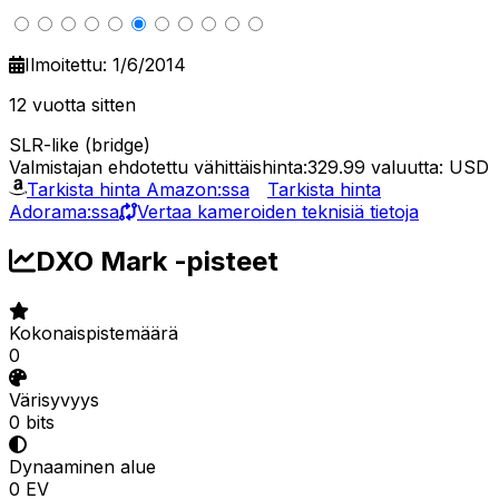
Ilmoitettu: 1/6/2014
12 vuotta sitten
SLR-like (bridge)
Valmistajan ehdotettu vähittäishinta:329.99
valuutta: USD
Tarkista hinta Amazon:ssa
Tarkista hinta
Adorama:ssa
Vertaa kameroiden teknisiä tietoja
DXO Mark -pisteet
Kokonaispistemäärä
0
Värisyvyys
0 bits
Dynaaminen alue
0 EV