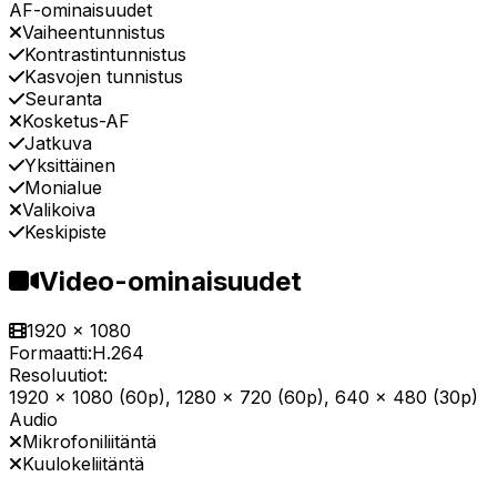
AF-ominaisuudet
Vaiheentunnistus
Kontrastintunnistus
Kasvojen tunnistus
Seuranta
Kosketus-AF
Jatkuva
Yksittäinen
Monialue
Valikoiva
Keskipiste
Video-ominaisuudet
1920 x 1080
Formaatti:
H.264
Resoluutiot:
1920 x 1080 (60p), 1280 x 720 (60p), 640 x 480 (30p)
Audio
Mikrofoniliitäntä
Kuulokeliitäntä