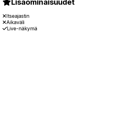
Lisäominaisuudet
Itseajastin
Aikaväli
Live-näkymä