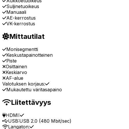
Aukkoetuoikeus
Suljinetuoikeus
Manuaali
AE-kerrostus
VK-kerrostus
Mittautilat
Monisegmentti
Keskustapainotteinen
Piste
Osittainen
Keskiarvo
AF-alue
Valotuksen korjaus:
Mukautettu väritasapaino
Liitettävyys
HDMI:
USB:
USB 2.0 (480 Mbit/sec)
Langaton: