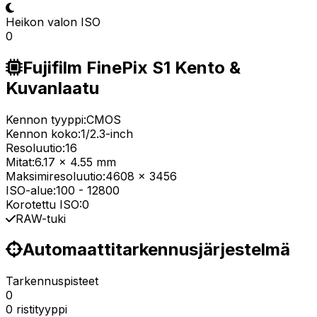
Heikon valon ISO
0
Fujifilm FinePix S1 Kento &
Kuvanlaatu
Kennon tyyppi:
CMOS
Kennon koko:
1/2.3-inch
Resoluutio:
16
Mitat:
6.17 x 4.55 mm
Maksimiresoluutio:
4608 x 3456
ISO-alue:
100
-
12800
Korotettu ISO:
0
RAW-tuki
Automaattitarkennusjärjestelmä
Tarkennuspisteet
0
0 ristityyppi