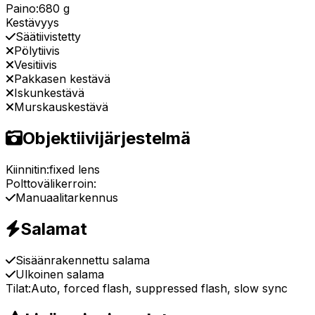
Paino:
680 g
Kestävyys
Säätiivistetty
Pölytiivis
Vesitiivis
Pakkasen kestävä
Iskunkestävä
Murskauskestävä
Objektiivijärjestelmä
Kiinnitin:
fixed lens
Polttovälikerroin:
Manuaalitarkennus
Salamat
Sisäänrakennettu salama
Ulkoinen salama
Tilat:
Auto, forced flash, suppressed flash, slow sync