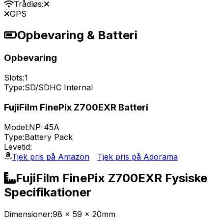
Trådløs:
GPS
Opbevaring & Batteri
Opbevaring
Slots:
1
Type:
SD/SDHC Internal
FujiFilm FinePix Z700EXR Batteri
Model:
NP-45A
Type:
Battery Pack
Levetid:
Tjek pris på Amazon
Tjek pris på Adorama
FujiFilm FinePix Z700EXR Fysiske
Specifikationer
Dimensioner:
98 x 59 x 20mm