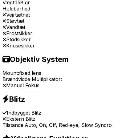
Vægt:
158 gr
Holdbarhed
Vejrtætnet
Støvtæt
Vandtæt
Frostsikker
Stødsikker
Knusesikker
Objektiv System
Mount:
fixed lens
Brændvidde Multiplikator:
Manuel Fokus
Blitz
Indbygget Blitz
Ekstern Blitz
Tilstande:
Auto, On, Off, Red-eye, Slow Syncro