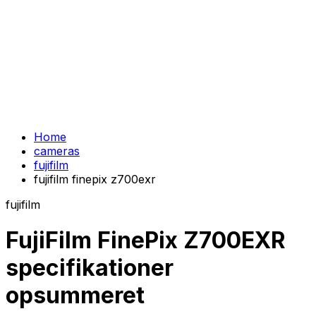
Home
cameras
fujifilm
fujifilm finepix z700exr
fujifilm
FujiFilm FinePix Z700EXR
specifikationer
opsummeret