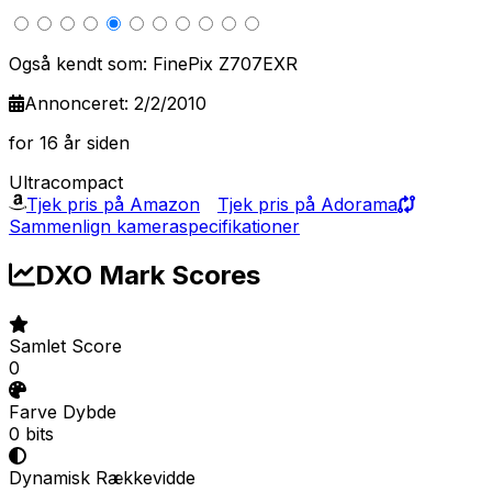
Også kendt som: FinePix Z707EXR
Annonceret: 2/2/2010
for 16 år siden
Ultracompact
Tjek pris på Amazon
Tjek pris på Adorama
Sammenlign kameraspecifikationer
DXO Mark Scores
Samlet Score
0
Farve Dybde
0 bits
Dynamisk Rækkevidde