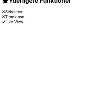
Yderligere Funktioner
Selvtimer
Timelapse
Live View