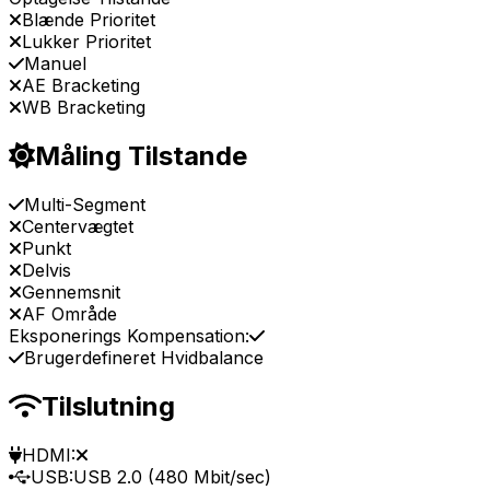
Blænde Prioritet
Lukker Prioritet
Manuel
AE Bracketing
WB Bracketing
Måling Tilstande
Multi-Segment
Centervægtet
Punkt
Delvis
Gennemsnit
AF Område
Eksponerings Kompensation:
Brugerdefineret Hvidbalance
Tilslutning
HDMI:
USB:
USB 2.0 (480 Mbit/sec)