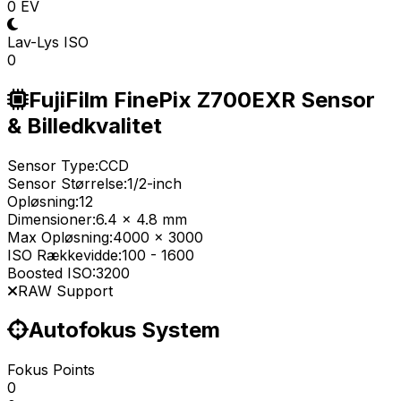
0 EV
Lav-Lys ISO
0
FujiFilm FinePix Z700EXR Sensor
& Billedkvalitet
Sensor Type:
CCD
Sensor Størrelse:
1/2-inch
Opløsning:
12
Dimensioner:
6.4 x 4.8 mm
Max Opløsning:
4000 x 3000
ISO Rækkevidde:
100
-
1600
Boosted ISO:
3200
RAW Support
Autofokus System
Fokus Points
0