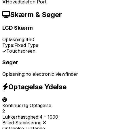
Hovedtelefon Port
Skærm & Søger
LCD Skærm
Opløsning:
460
Type:
Fixed Type
Touchscreen
Søger
Opløsning:
no electronic viewfinder
Optagelse Ydelse
Kontinuerlig Optagelse
2
Lukkerhastighed:
4
-
1000
Billed Stabilisering:
Optagelse Tilstande