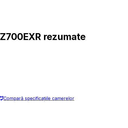
ix Z700EXR rezumate
Compară specificațiile camerelor