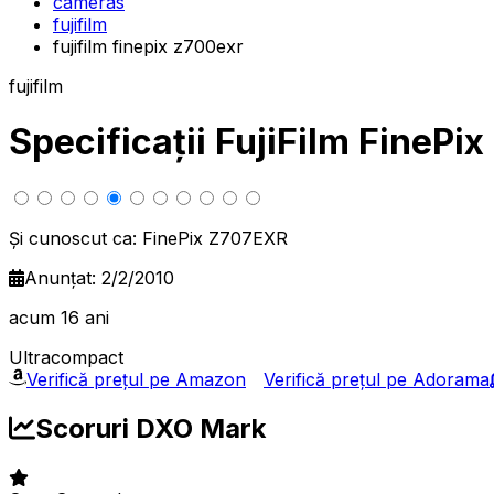
cameras
fujifilm
fujifilm finepix z700exr
fujifilm
Specificații FujiFilm FineP
Și cunoscut ca: FinePix Z707EXR
Anunțat: 2/2/2010
acum 16 ani
Ultracompact
Verifică prețul pe Amazon
Verifică prețul pe Adorama
Scoruri DXO Mark